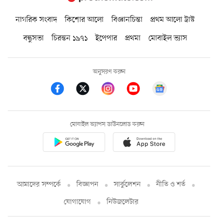
নাগরিক সংবাদ
কিশোর আলো
বিজ্ঞানচিন্তা
প্রথম আলো ট্রাস্ট
বন্ধুসভা
চিরন্তন ১৯৭১
ইপেপার
প্রথমা
মোবাইল ভ্যাস
অনুসরণ করুন
মোবাইল অ্যাপস ডাউনলোড করুন
আমাদের সম্পর্কে
বিজ্ঞাপন
সার্কুলেশন
নীতি ও শর্ত
যোগাযোগ
নিউজলেটার