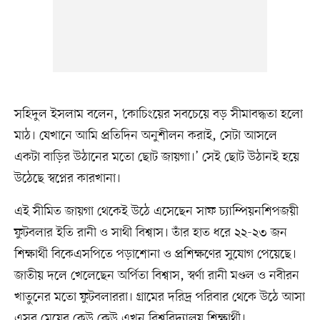
সহিদুল ইসলাম বলেন, ‘কোচিংয়ের সবচেয়ে বড় সীমাবদ্ধতা হলো
মাঠ। যেখানে আমি প্রতিদিন অনুশীলন করাই, সেটা আসলে
একটা বাড়ির উঠানের মতো ছোট জায়গা।’ সেই ছোট উঠানই হয়ে
উঠেছে স্বপ্নের কারখানা।
এই সীমিত জায়গা থেকেই উঠে এসেছেন সাফ চ্যাম্পিয়নশিপজয়ী
ফুটবলার ইতি রানী ও সাথী বিশ্বাস। তাঁর হাত ধরে ২২-২৩ জন
শিক্ষার্থী বিকেএসপিতে পড়াশোনা ও প্রশিক্ষণের সুযোগ পেয়েছে।
জাতীয় দলে খেলেছেন অর্পিতা বিশ্বাস, স্বর্ণা রানী মণ্ডল ও নবীরন
খাতুনের মতো ফুটবলাররা। গ্রামের দরিদ্র পরিবার থেকে উঠে আসা
এসব মেয়ের কেউ কেউ এখন বিশ্ববিদ্যালয় শিক্ষার্থী।