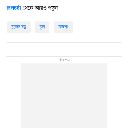
থেকে আরও পড়ুন
রূপচর্চা
চুলের যত্ন
চুল
নকশা