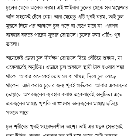
চুলের থেকে অনেক নরম। এই ফাইবার চুলের থেকে সব ময়েশ্চার
অতি সহজেই টেনে নেয়। আর যেহেতু এটি খুবই নরম, তাই চুল
মুছতে দিয়ে এর আঘাতে চুল পড়ে বা ভেঙে যাবে না। এরপর
ব্যবহার করতে পারেন সুতার তোয়ালে। চুলের জন্য এটিও খুব
ভালো।
অনেকেই ভেজা চুল দীর্ঘক্ষণ তোয়ালে দিয়ে পেঁচিয়ে শুকান, যা
একেবারেই অনুচিত। এভাবে চুল শুকালে স্থায়ী টাক হওয়ার শঙ্কা
থাকে। আবার অনেকেই তোয়ালে বা গামছা দিয়ে চুল ঝেড়ে
থাকেন। এটা করাও চুলের জন্য খুবই ক্ষতিকর। আবার একজনের
তোয়ালে অপরজনের ব্যবহার করাও একেবারেই অনুচিত। এতে
একজনের মাথায় খুশকি বা ফাঙ্গাস অন্যজনের মাথায় ছড়িয়ে
পড়তে পারে।
চুল শরীরের খুবই সংবেদনশীল অংশ। তাই এর যত্নও সেভাবেই
করা উচিত। কারণ, একবার চুল নষ্ট হয়ে গেলে সেটা আগের