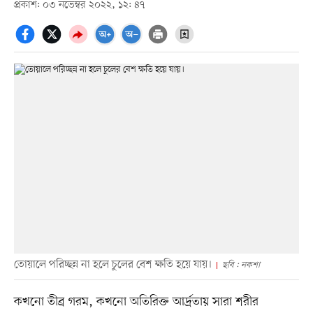
প্রকাশ: ০৩ নভেম্বর ২০২২, ১২: ৪৭
তোয়ালে পরিচ্ছন্ন না হলে চুলের বেশ ক্ষতি হয়ে যায়।
ছবি : নকশা
কখনো তীব্র গরম, কখনো অতিরিক্ত আর্দ্রতায় সারা শরীর