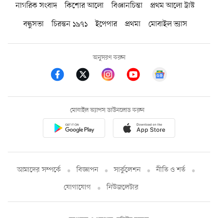
নাগরিক সংবাদ
কিশোর আলো
বিজ্ঞানচিন্তা
প্রথম আলো ট্রাস্ট
বন্ধুসভা
চিরন্তন ১৯৭১
ইপেপার
প্রথমা
মোবাইল ভ্যাস
অনুসরণ করুন
মোবাইল অ্যাপস ডাউনলোড করুন
আমাদের সম্পর্কে
বিজ্ঞাপন
সার্কুলেশন
নীতি ও শর্ত
যোগাযোগ
নিউজলেটার