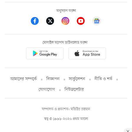
অনুসরণ করুন
মোবাইল অ্যাপস ডাউনলোড করুন
আমাদের সম্পর্কে
বিজ্ঞাপন
সার্কুলেশন
নীতি ও শর্ত
যোগাযোগ
নিউজলেটার
সম্পাদক ও প্রকাশক: মতিউর রহমান
স্বত্ব © ১৯৯৮-২০২৬ প্রথম আলো