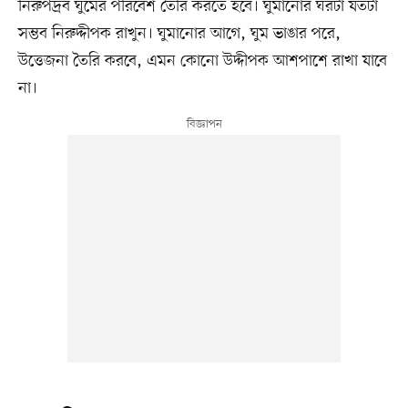
নিরুপদ্রব ঘুমের পরিবেশ তৈরি করতে হবে। ঘুমানোর ঘরটা যতটা
সম্ভব নিরুদ্দীপক রাখুন। ঘুমানোর আগে, ঘুম ভাঙার পরে,
উত্তেজনা তৈরি করবে, এমন কোনো উদ্দীপক আশপাশে রাখা যাবে
না।