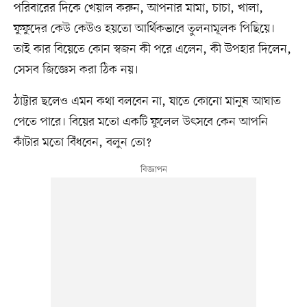
পরিবারের দিকে খেয়াল করুন, আপনার মামা, চাচা, খালা,
ফুফুদের কেউ কেউও হয়তো আর্থিকভাবে তুলনামূলক পিছিয়ে।
তাই কার বিয়েতে কোন স্বজন কী পরে এলেন, কী উপহার দিলেন,
সেসব জিজ্ঞেস করা ঠিক নয়।
ঠাট্টার ছলেও এমন কথা বলবেন না, যাতে কোনো মানুষ আঘাত
পেতে পারে। বিয়ের মতো একটি ফুলেল উৎসবে কেন আপনি
কাঁটার মতো বিঁধবেন, বলুন তো?