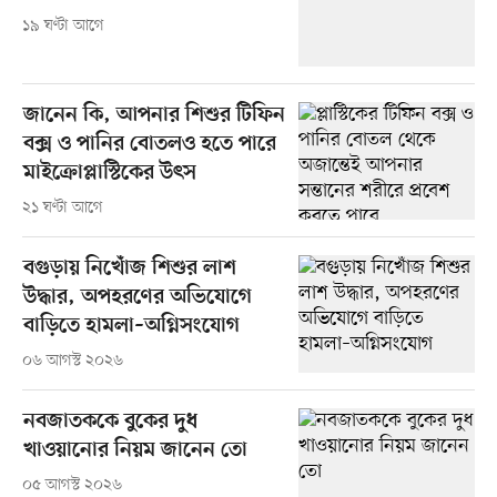
১৯ ঘণ্টা আগে
জানেন কি, আপনার শিশুর টিফিন
বক্স ও পানির বোতলও হতে পারে
মাইক্রোপ্লাস্টিকের উৎস
২১ ঘণ্টা আগে
বগুড়ায় নিখোঁজ শিশুর লাশ
উদ্ধার, অপহরণের অভিযোগে
বাড়িতে হামলা–অগ্নিসংযোগ
০৬ আগস্ট ২০২৬
নবজাতককে বুকের দুধ
খাওয়ানোর নিয়ম জানেন তো
০৫ আগস্ট ২০২৬