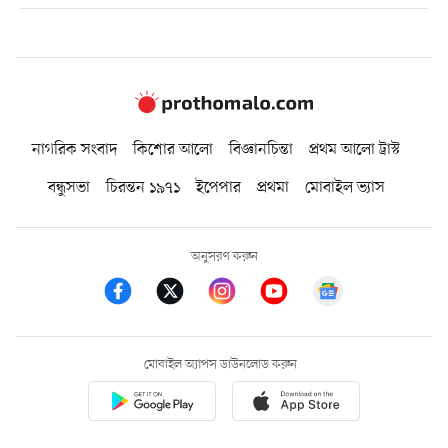
নাগরিক সংবাদ
কিশোর আলো
বিজ্ঞানচিন্তা
প্রথম আলো ট্রাস্ট
বন্ধুসভা
চিরন্তন ১৯৭১
ইপেপার
প্রথমা
মোবাইল ভ্যাস
অনুসরণ করুন
মোবাইল অ্যাপস ডাউনলোড করুন