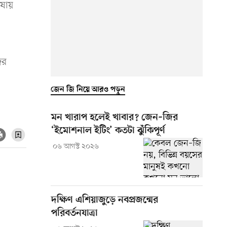
াষায়
ির
জেন জি নিয়ে আরও পড়ুন
মন খারাপ হলেই খাবার? জেন–জির
‘ইমোশনাল ইটিং’ কতটা ঝুঁকিপূর্ণ
০৬ আগস্ট ২০২৬
দক্ষিণ এশিয়াজুড়ে নবপ্রজন্মের
পরিবর্তনযাত্রা