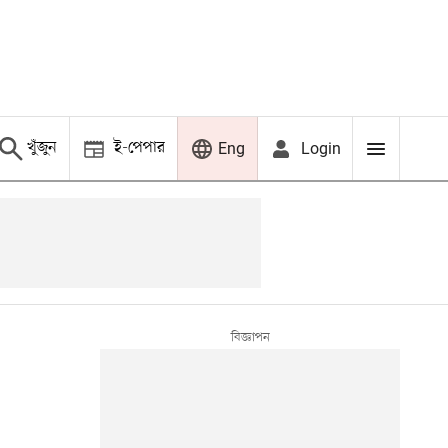
খুঁজুন
ই-পেপার
Login
Eng