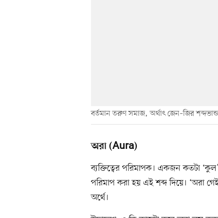
বর্তমান তরুণ সমাজ, অর্থাৎ জেন–জির শব্দভান্
অরা (Aura)
ব্যক্তিত্বের পরিমাপক। একজন কতটা ‘কু
পরিমাপ করা হয় এই শব্দ দিয়ে। ‘অরা গে
অর্থে।