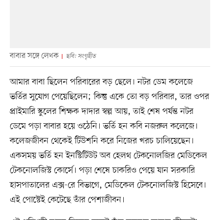
বাবার সঙ্গে লেখক
ছবি: সংগৃহীত
আমার বাবা ছিলেন পরিবারের বড় ছেলে। নটর ডেম কলেজে
ভর্তির সুযোগ পেয়েছিলেন; কিন্তু একে তো বড় পরিবার, তার ওপর
প্রাইমারি স্কুলের শিক্ষক দাদার স্বল্প আয়, তাই শেষ পর্যন্ত নটর
ডেমে পড়া বাবার হয়ে ওঠেনি। ভর্তি হন কবি নজরুল কলেজে।
কলেজজীবন থেকেই টিউশনি করে নিজের খরচ চালিয়েছেন।
একসময় ভর্তি হন ইনস্টিটিউট অব হেলথ টেকনোলজির মেডিকেল
টেকনোলজিস্ট কোর্সে। পড়া শেষে চাকরিও পেয়ে যান সরকারি
হাসপাতালের এক্স-রে বিভাগে, মেডিকেল টেকনোলজিস্ট হিসেবে।
এই পোস্টেই কেটেছে তাঁর পেশাজীবন।