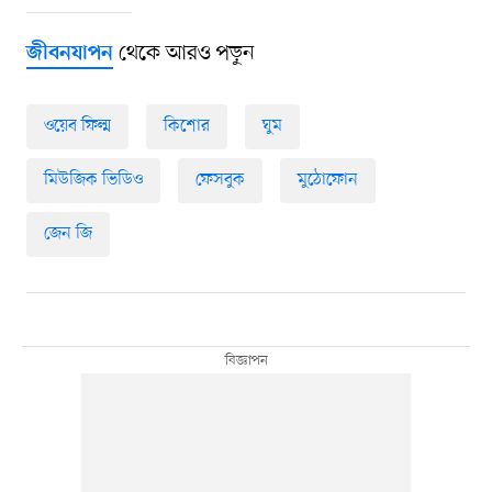
থেকে আরও পড়ুন
জীবনযাপন
ওয়েব ফিল্ম
কিশোর
ঘুম
মিউজিক ভিডিও
ফেসবুক
মুঠোফোন
জেন জি