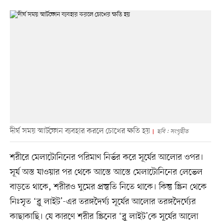
দীর্ঘ সময় স্মার্টফোন ব্যবহার করলে চোখের ক্ষতি হয়
ছবি : সংগৃহীত
শরীরে মেলাটোনিনের পরিমাণ নির্ভর করে সূর্যের আলোর ওপর।
সূর্য অস্ত যাওয়ার পর থেকে আস্তে আস্তে মেলাটোনিনের লেভেল
বাড়তে থাকে, শরীরও ঘুমের প্রস্তুতি নিতে থাকে। কিন্তু স্ক্রিন থেকে
নিঃসৃত ‘ব্লু লাইট’-এর তরঙ্গদৈর্ঘ্য সূর্যের আলোর তরঙ্গদৈর্ঘ্যের
কাছাকাছি। যে কারণে শরীর স্ক্রিনের ‘ব্লু লাইট’কে সূর্যের আলো