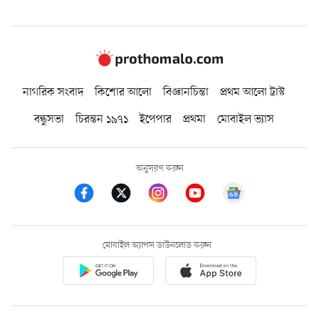
নাগরিক সংবাদ
কিশোর আলো
বিজ্ঞানচিন্তা
প্রথম আলো ট্রাস্ট
বন্ধুসভা
চিরন্তন ১৯৭১
ইপেপার
প্রথমা
মোবাইল ভ্যাস
অনুসরণ করুন
মোবাইল অ্যাপস ডাউনলোড করুন