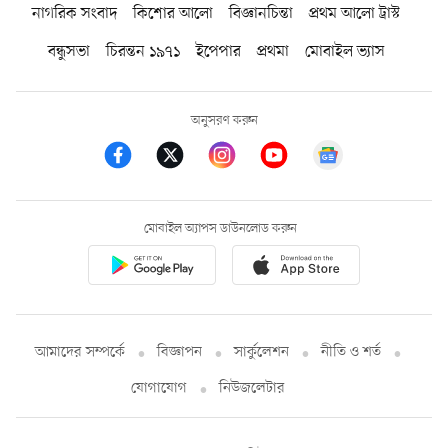
নাগরিক সংবাদ
কিশোর আলো
বিজ্ঞানচিন্তা
প্রথম আলো ট্রাস্ট
বন্ধুসভা
চিরন্তন ১৯৭১
ইপেপার
প্রথমা
মোবাইল ভ্যাস
অনুসরণ করুন
মোবাইল অ্যাপস ডাউনলোড করুন
আমাদের সম্পর্কে
বিজ্ঞাপন
সার্কুলেশন
নীতি ও শর্ত
যোগাযোগ
নিউজলেটার