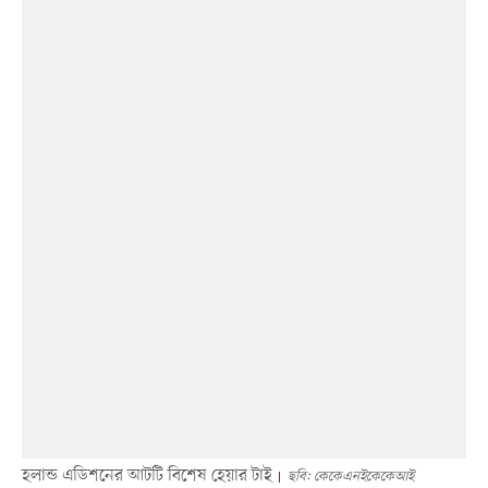
হলান্ড এডিশনের আটটি বিশেষ হেয়ার টাই
ছবি: কেকেএনইকেকেআই