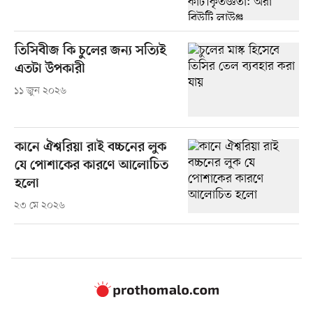
তিসিবীজ কি চুলের জন্য সত্যিই
এতটা উপকারী
১১ জুন ২০২৬
কানে ঐশ্বরিয়া রাই বচ্চনের লুক
যে পোশাকের কারণে আলোচিত
হলো
২৩ মে ২০২৬