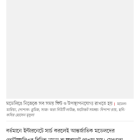
মডেলিঙে নিজেকে সব সময় ফিট ও উপস্থাপনযোগ্য রাখতে হয়
মডেল:
মারিয়া, পোশাক: ব্লুচিজ, সাজ: অরা বিউটি লাউঞ্জ, ফটোশুট সমন্বয়: বিপাশা রায়, ছবি:
কবির হোসেন মৃদুলা
বর্তমানে ইন্টারনেটে সার্চ করলেই আন্তর্জাতিক মডেলদের