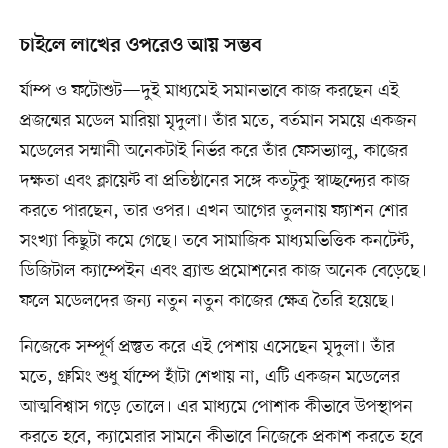
চাইলে লাখের ওপরেও আয় সম্ভব
র্যাম্প ও ফটোশুট—দুই মাধ্যমেই সমানভাবে কাজ করছেন এই
প্রজন্মের মডেল মারিয়া মৃদুলা। তাঁর মতে, বর্তমান সময়ে একজন
মডেলের সম্মানী অনেকটাই নির্ভর করে তাঁর ফেসভ্যালু, কাজের
দক্ষতা এবং ক্লায়েন্ট বা প্রতিষ্ঠানের সঙ্গে কতটুকু স্বাচ্ছন্দ্যের কাজ
করতে পারছেন, তার ওপর। এখন আগের তুলনায় ফ্যাশন শোর
সংখ্যা কিছুটা কমে গেছে। তবে সামাজিক মাধ্যমভিত্তিক কনটেন্ট,
ডিজিটাল ক্যাম্পেইন এবং ব্র্যান্ড প্রমোশনের কাজ অনেক বেড়েছে।
ফলে মডেলদের জন্য নতুন নতুন কাজের ক্ষেত্র তৈরি হয়েছে।
নিজেকে সম্পূর্ণ প্রস্তুত করে এই পেশায় এসেছেন মৃদুলা। তাঁর
মতে, গ্রুমিং শুধু র্যাম্পে হাঁটা শেখায় না, এটি একজন মডেলের
আত্মবিশ্বাস গড়ে তোলে। এর মাধ্যমে পোশাক কীভাবে উপস্থাপন
করতে হবে, ক্যামেরার সামনে কীভাবে নিজেকে প্রকাশ করতে হবে