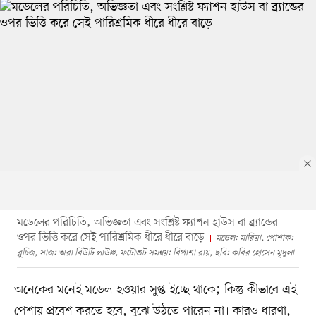
মডেলের পরিচিতি, অভিজ্ঞতা এবং সংশ্লিষ্ট ফ্যাশন হাউস বা ব্র্যান্ডের
ওপর ভিত্তি করে সেই পারিশ্রমিক ধীরে ধীরে বাড়ে
মডেল: মারিয়া, পোশাক:
ব্লুচিজ, সাজ: অরা বিউটি লাউঞ্জ, ফটোশুট সমন্বয়: বিপাশা রায়, ছবি: কবির হোসেন মৃদুলা
অনেকের মনেই মডেল হওয়ার সুপ্ত ইচ্ছে থাকে; কিন্তু কীভাবে এই
পেশায় প্রবেশ করতে হবে, বুঝে উঠতে পারেন না। কারও ধারণা,