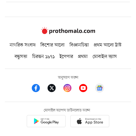
নাগরিক সংবাদ
কিশোর আলো
বিজ্ঞানচিন্তা
প্রথম আলো ট্রাস্ট
বন্ধুসভা
চিরন্তন ১৯৭১
ইপেপার
প্রথমা
মোবাইল ভ্যাস
অনুসরণ করুন
মোবাইল অ্যাপস ডাউনলোড করুন