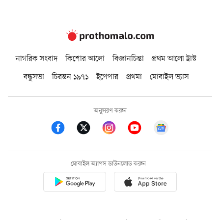
নাগরিক সংবাদ
কিশোর আলো
বিজ্ঞানচিন্তা
প্রথম আলো ট্রাস্ট
বন্ধুসভা
চিরন্তন ১৯৭১
ইপেপার
প্রথমা
মোবাইল ভ্যাস
অনুসরণ করুন
মোবাইল অ্যাপস ডাউনলোড করুন