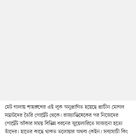
মেট গালায় শাহরুখের এই লুক অনুপ্রাণিত হয়েছে প্রাচীন মোগল
সম্রাটদের তৈরি পোর্ট্রেট থেকে। রাজ্যাভিষেকের পর নিজেদের
পোর্ট্রেট আঁকার সময় বিভিন্ন ধরনের জুয়েলারিতে সাজানো হতো
তাঁদের। হাতের কাছে থাকত তলোয়ার অথবা কেইন। সব্যসাচী কিং