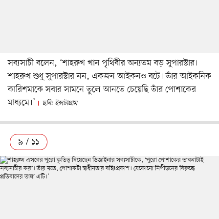
সব্যসাচী বলেন, ‘শাহরুখ খান পৃথিবীর অন্যতম বড় সুপারস্টার।
শাহরুখ শুধু সুপারস্টার নন, একজন আইকনও বটে। তাঁর আইকনিক
কারিশমাকে সবার সামনে তুলে আনতে চেয়েছি তাঁর পোশাকের
মাধ্যমে।’
ছবি: ইন্সটাগ্রাম
৯ / ১১