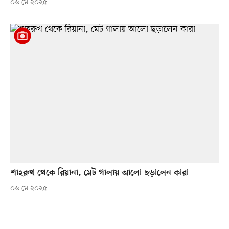
০৬ মে ২০২৫
শাহরুখ থেকে রিয়ানা, মেট গালায় আলো ছড়ালেন কারা
০৬ মে ২০২৫