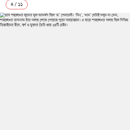
৪ / ১১