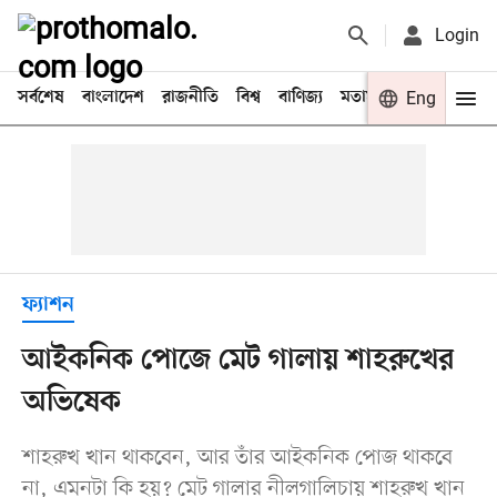
Login
সর্বশেষ
বাংলাদেশ
রাজনীতি
বিশ্ব
বাণিজ্য
মতামত
খেলা
Eng
বিনো
ফ্যাশন
আইকনিক পোজে মেট গালায় শাহরুখের
অভিষেক
শাহরুখ খান থাকবেন, আর তাঁর আইকনিক পোজ থাকবে
না, এমনটা কি হয়? মেট গালার নীলগালিচায় শাহরুখ খান