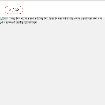
৬ / ১২