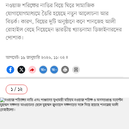
নওয়াজ শরিফের নাতির বিয়ে ঘিরে সামাজিক
যোগাযোগমাধ্যমে তৈরি হয়েছে নতুন আলোচনা আর
বিতর্ক। কারণ, বিয়ের দুটি অনুষ্ঠানে কনে শানজেহ আলী
রোহাইল বেছে নিয়েছেন ভারতীয় খ্যাতনামা ডিজাইনারদের
পোশাক।
আপডেট: ১৯ জানুয়ারি ২০২৬, ১১: ০২
১ / ১২