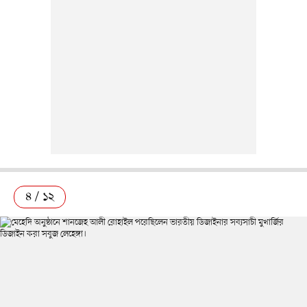
৪ / ১২