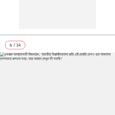
৯ / ১২