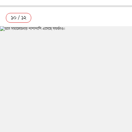
১০ / ১২