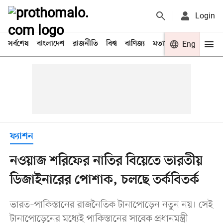
Login
সর্বশেষ
বাংলাদেশ
রাজনীতি
বিশ্ব
বাণিজ্য
মতামত
খেলা
Eng
বিনো
ফ্যাশন
নওয়াজ শরিফের নাতির বিয়েতে ভারতীয়
ডিজাইনারের পোশাক, চলছে তর্কবিতর্ক
ভারত–পাকিস্তানের রাজনৈতিক টানাপোড়েন নতুন নয়। সেই
টানাপোড়েনের মধ্যেই পাকিস্তানের সাবেক প্রধানমন্ত্রী