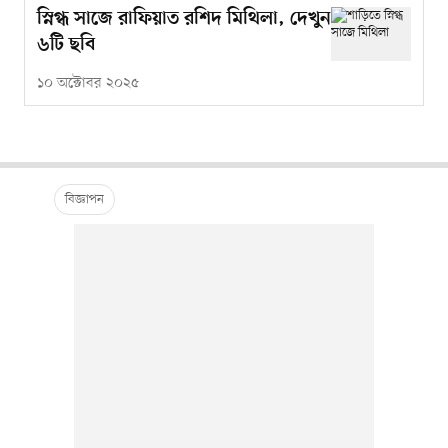
স্নিগ্ধ সাজে রাফিয়াত রশিদ মিথিলা, দেখুন
৬টি ছবি
১০ অক্টোবর ২০২৫