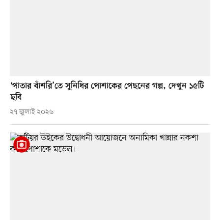
‘পাতার বাঁশরি’তে সুনিধির পোশাকের পেছনের গল্প, দেখুন ১৫টি
ছবি
২৭ জুলাই ২০২৬