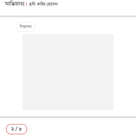
আভিজাত্য
ছবি: কবির হোসেন
২ / ৮