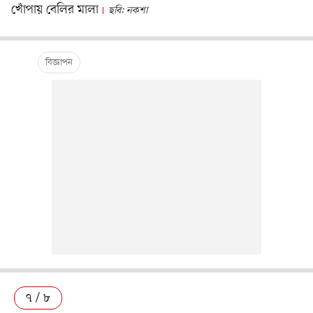
খোঁপায় বেলির মালা
ছবি: নকশা
৭ / ৮