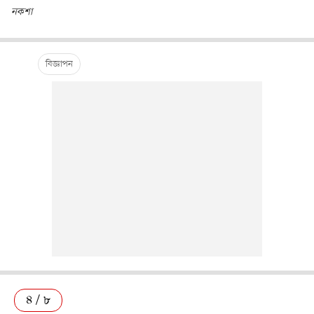
নকশা
৪ / ৮