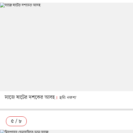
সাজে ষাটের দশকের আবহ
ছবি: নকশা
৫ / ৮