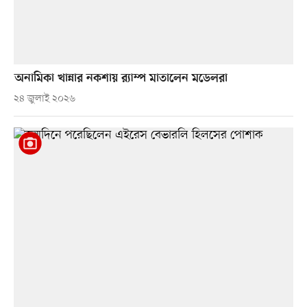
অনামিকা খান্নার নকশায় র‍্যাম্প মাতালেন মডেলরা
২৪ জুলাই ২০২৬