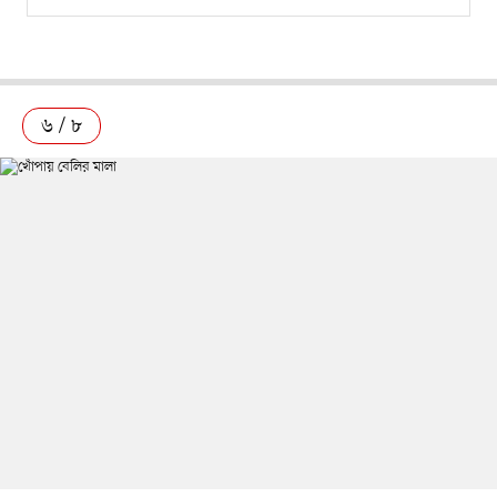
৬ / ৮