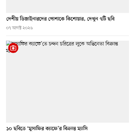
দেশীয় ডিজাইনারদের পোশাকে কিশোয়ার, দেখুন ৭টি ছবি
০৭ আগস্ট ২০২৬
১০ ছবিতে ‘মুসাফির ক্যাফে’র বিক্রান্ত ম্যাসি