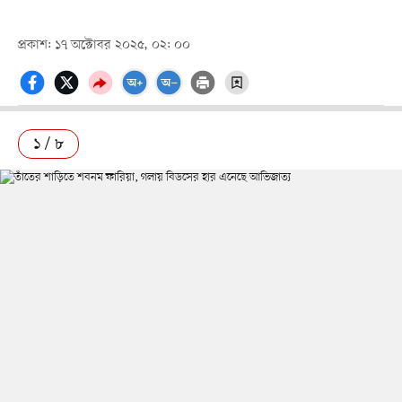
প্রকাশ: ১৭ অক্টোবর ২০২৫, ০২: ০০
১ / ৮