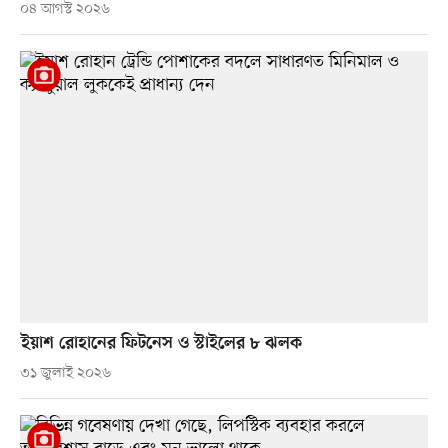
০৪ আগস্ট ২০২৬
ইয়াশ রোহানের ফিটনেস ও স্টাইলের ৮ ঝলক
৩১ জুলাই ২০২৬