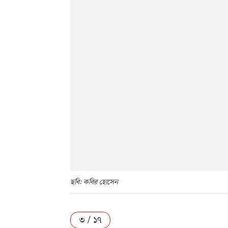
ছবি: কবির হোসেন
৩ / ১৭