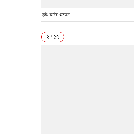
ছবি: কবির হোসেন
২ / ১৭