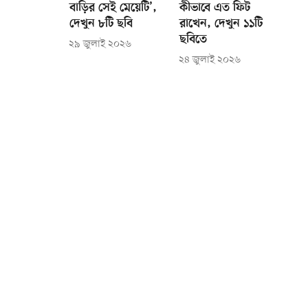
বাড়ির সেই মেয়েটি’,
কীভাবে এত ফিট
দেখুন ৮টি ছবি
রাখেন, দেখুন ১১টি
ছবিতে
২৯ জুলাই ২০২৬
২৪ জুলাই ২০২৬