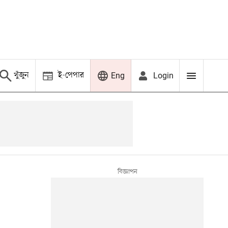
খুঁজুন
ই-পেপার
Login
Eng