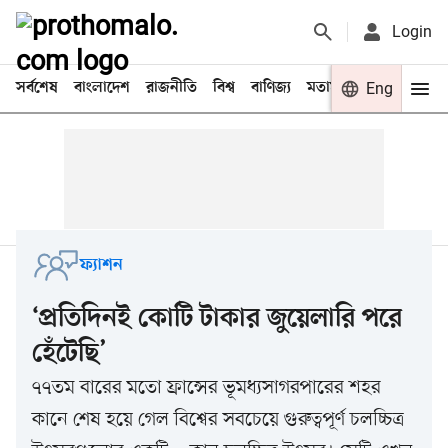
Login
সর্বশেষ
বাংলাদেশ
রাজনীতি
বিশ্ব
বাণিজ্য
মতামত
খেলা
Eng
বিনো
ফ্যাশন
‘প্রতিদিনই কোটি টাকার জুয়েলারি পরে
হেঁটেছি’
৭৭তম বারের মতো ফ্রান্সের ভূমধ্যসাগরপারের শহর
কানে শেষ হয়ে গেল বিশ্বের সবচেয়ে গুরুত্বপূর্ণ চলচ্চিত্র