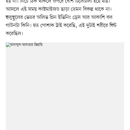
হয় না। নিচে ঠিক থাকলে ওপরে বেশি ঢিলেঢালা হয়ে যায়।
আসলে এই সময় কাস্টমাইজড ছাড়া তেমন বিকল্প থাকে না।
হুলুস্থুলের ভেতর অলিভ গ্রিন ইভিনিং ড্রেস আর আকাশি বল
গাউনটা কিনি। যত পোশাক ট্রাই করেছি, এই দুটাই শরীরে ফিট
করেছিল।