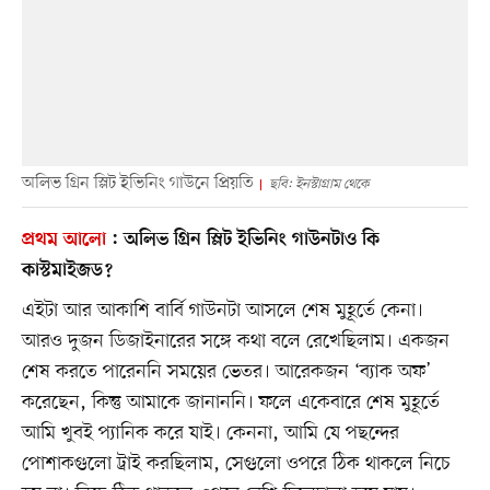
অলিভ গ্রিন স্লিট ইভিনিং গাউনে প্রিয়তি
ছবি: ইনস্টাগ্রাম থেকে
প্রথম আলো
:
অলিভ গ্রিন স্লিট ইভিনিং গাউনটাও কি
কাস্টমাইজড?
এইটা আর আকাশি বার্বি গাউনটা আসলে শেষ মুহূর্তে কেনা।
আরও দুজন ডিজাইনারের সঙ্গে কথা বলে রেখেছিলাম। একজন
শেষ করতে পারেননি সময়ের ভেতর। আরেকজন ‘ব্যাক অফ’
করেছেন, কিন্তু আমাকে জানাননি। ফলে একেবারে শেষ মুহূর্তে
আমি খুবই প্যানিক করে যাই। কেননা, আমি যে পছন্দের
পোশাকগুলো ট্রাই করছিলাম, সেগুলো ওপরে ঠিক থাকলে নিচে