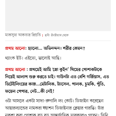
মাকসুদা আকতার প্রিয়তি
ছবি: ইনস্টাগ্রাম থেকে
প্রথম আলো
:
হ্যালো... অভিনন্দন। শরীর কেমন?
থ্যাংক ইউ। এইতো, ভালোই আছি।
প্রথম আলো
:
প্রথমেই আমি ‘স্নো কুইন’ থিমের পোশাকটাকে
নিয়েই আলাপ শুরু করতে চাই। গাউনটা এত বেশি গর্জিয়াস, এত
ডিটেইলিংয়ের কাজ...মেটালিক, ট্যাসেল, পালক, চুমকি, পুঁতি,
ফয়েল পেপার, নেট...কী নেই!
ওটা আসলে একটা সাদা–রুপালি লং কোট। ডিজাইন করেছেন
আয়ারল্যান্ডের নামকরা ফ্যাশন ডিজাইনার ক্লেয়ার গারভি। তাঁর
নকশা করা পোশাক বড় বড় আন্তর্জাতিক তারকারাও পরেন। তিনি