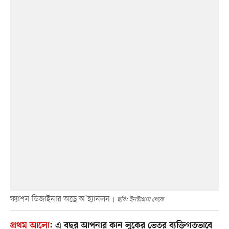
ফ্যাশন ডিজাইনার অড্রে অ’হ্যানলন
ছবি: ইনস্টাগ্রাম থেকে
প্রথম আলো
:
এ বছর আপনার কান লুকের ভেতর ব্যক্তিগতভাবে