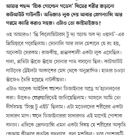
আমার পছন্দ ‘গ্রিক গোল্ডেন গডেস’ থিমের শরীর জড়ানো
কাটআউট গাউনটি। অভিজাত লুক দেয় আবার প্রেগন্যান্সি আর
গরমে ক্যারি করাও সহজ। এটাও তো কাস্টমাইজড?
ওহ আমারও! ‘থ্রি কিলোমিটারস টু দ্য অ্যান্ড অব দ্য ওয়ার্ল্ড’–এর
প্রিমিয়ারে পরেছিলাম। সোনালি আর লাল মেশালে যে রং হয়,
অনেকটা সেরকম। রাজকীয়, প্রভাবশালী একটা লুক এসেছিল।
গলা, প্রতিটা ভাঁজে ভাঁজে সোনার পাত বসানো ছিল। কাটআউট
গাউনের ট্রেইলটা আকাশের মেঘ থেকে অনুপ্রাণিত। হাতার চওড়া
ভাঁজেও তৈরি হয়েছে নাটকীয়তা।
এটাও আরেক আইরিশ ফ্যাশন ডিজাইনার অড্রে অ’হ্যানলনের
করা। তাঁকেও ফেব্রুয়ারিতেই জানিয়েছিলাম। আসলে আমি তো
দীর্ঘসময় ‘সিক্স টু এইট’ ছিলাম। এটা মডেলদের শরীরের একটা
সাধারণ মাপ। ফলে ডিজাইনাররা সাধারণত এই মাপেই পোশাক
বানান। এদিকে প্রেগন্যান্সি এমন একটা বিষয় যে শরীরের আকৃতি
কোথায় কীভাবে কতটুকু বদলাবে, বলা মুশকিল। তবে পোশাকটি