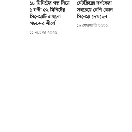
১৮ মিনিটের গল্প নিয়ে
নেটফ্লিক্সে দর্শকেরা
১ ঘণ্টা ৫২ মিনিটের
সবচেয়ে বেশি কোন
সিনেমাটি এখনো
সিনেমা দেখছেন
পছন্দের শীর্ষে
১৮ ফেব্রুয়ারি ২০২৫
১১ নভেম্বর ২০২৫