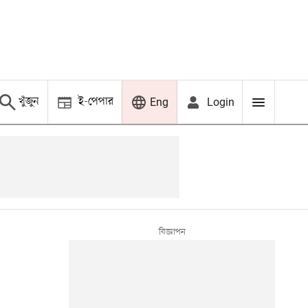
খুঁজুন
ই-পেপার
Login
Eng