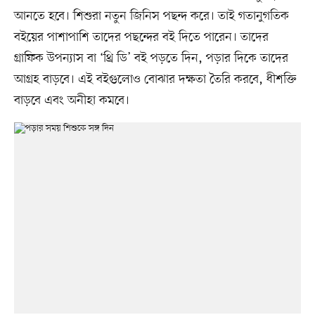
আন‌তে হ‌বে। শিশুরা নতুন জি‌নিস পছন্দ ক‌রে। তাই গতানুগ‌তিক
বইয়ের পাশাপা‌শি তা‌দের পছ‌ন্দের বই দি‌তে পা‌রেন। তা‌দের‌
গ্রা‌ফিক উপন্যাস বা ‘থ্রি ডি’ বই পড়‌তে দিন, পড়ার দি‌কে তা‌দের
আগ্রহ বাড়‌বে। এই বইগুলোও বোঝার দক্ষতা তৈরি ক‌র‌বে, ধীশ‌ক্তি
বাড়‌বে এবং অনীহা কম‌বে।