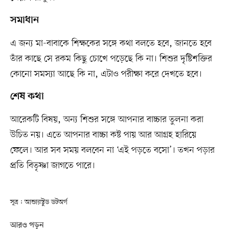
সমাধান
এ জন‌্য মা-বাবা‌কে শিক্ষকের স‌ঙ্গে কথা বল‌তে হ‌বে, জানতে হবে
তাঁর কা‌ছে সে রকম কিছু চোখে প‌ড়ে‌ছে কি না। শিশুর দৃষ্টিশক্তির
কোনো সমস্যা আছে কি না, এটাও পরীক্ষা ক‌রে দেখ‌তে হ‌বে।
শেষ কথা
আরেক‌টি বিষয়, অন্য শিশুর স‌ঙ্গে আপনার বাচ্চার তুলনা করা
উচিত নয়। এতে আপনার বাচ্চা কষ্ট পায় আর আগ্রহ হা‌রি‌য়ে
ফে‌লে। আর সব সময় বল‌বেন না ‘এই পড়‌তে ব‌সো’। তখন পড়ার
প্রতি বিতৃষ্ণা জাগ‌তে পারে।
সূত্র : আন্ডারস্টুড ডটঅর্গ
আরও পড়ুন