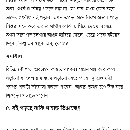
শিশুরা ফ‌্যান্টা‌সি পছন্দ ক‌রে। গল্পের জাদুতে হারিয়ে যেতে চায়
তারা। গৎবাঁধা বিষয় পড়‌তে চায় না। মা–বাবা যখন জোর ক‌রে
তা‌দের গৎবাঁধা বই পড়ান, তখন তা‌দের ম‌নে বিরূপ প্রভাব প‌ড়ে।
শিশুরা ম‌নে ক‌রে তা‌দের মাথায় বোঝা চা‌পি‌য়ে দেওয়া হয়েছে।
তখন তারা পড়া‌লেখায় আগ্রহ হা‌রি‌য়ে ফে‌লে। চে‌য়ে থাকে বইয়ের
দি‌কে, কিন্তু মন থা‌কে অন‌্য কোথাও।
সমাধান
বিভিন্ন কৌশলে অবলম্বন কর‌তে পা‌রেন। যেমন গল্প ক‌রে ক‌রে
পড়ানো বা খেলার মাধ‌্যমে পড়ানো যেতে পারে। দু-এক ঘণ্টা
পরপর পড়াটা জিজ্ঞাসা করতে পা‌রেন। আবার ছড়ার ঢঙে উচ্চ স্বরে
শিশু‌দের পড়া‌তে পা‌রেন।
৫. বই পড়‌ছে না‌কি পাহাড় ডিঙা‌চ্ছে?