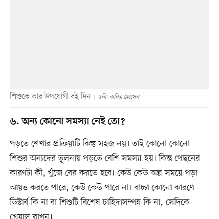
শিশুকে তার উপযোগী বই দিন
ছবি: কবির হোসেন
৬. অন‌্য কো‌নো সমস‌্যা নেই তো?
পড়তে শেখার প্রক্রিয়াটি কিন্তু সহজ নয়। তাই কো‌নো কো‌নো
শিশুর অন্যদের তুলনায় পড়তে বেশি সমস্যা হয়। কিন্তু পেছ‌নের
কারণটা কী, খুঁজে বের কর‌তে হ‌বে। কেউ কেউ অল্প সম‌য়ে পড়া
আয়ত্ত কর‌তে পা‌রে, কেউ কেউ পা‌রে না। বাচ্চা কো‌নো কারণে
ডিস্টার্ব কি না বা শিশু‌টি বি‌শেষ চা‌হিদাসম্পন্ন কি না, সেদি‌কে
খেয়াল রাখ‌ুন।