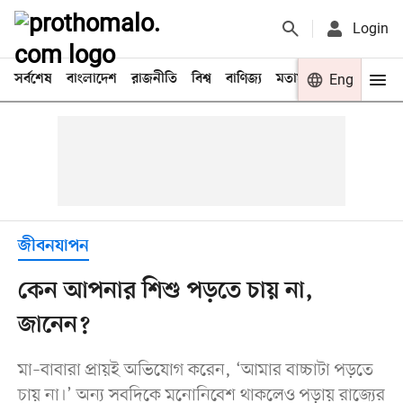
Login
সর্বশেষ
বাংলাদেশ
রাজনীতি
বিশ্ব
বাণিজ্য
মতামত
খেলা
Eng
বিনো
জীবনযাপন
কেন আপনার শিশু পড়তে চায় না,
জানেন?
মা–বাবারা প্রায়ই অভিযোগ ক‌রেন, ‘আমার বাচ্চাটা পড়‌তে
চায় না।’ অন‌্য সবদি‌কে ম‌নো‌নি‌বেশ থাক‌লেও পড়ায় রা‌জ্যের