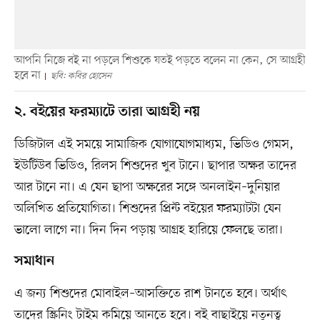
আপনি নিজে বই না পড়লে শিশুকে যতই পড়তে বলেন না কেন, সে আগ্রহী
হবে না
ছবি: কবির হোসেন
২. বইয়ের ফরম‌্যাটে তারা আগ্রহী নয়
ডি‌জিটাল এই সম‌য়ে সামা‌জিক যোগা‌যোগমাধ‌্যম, ভিডিও গেমস,
ইউটিউব ভিডিও, রিলস ‌শিশু‌দের খুব টা‌নে। ছাপার অক্ষর তাদের
আর টা‌নে না। এ যেন ছাপা অক্ষ‌রের স‌ঙ্গে অনলাইন–দুনিয়ার
অলিখিত প্রতি‌যোগিতা। ‌শিশু‌দের প্রিন্ট বইয়ের ফরম‌্যাটটা যেন
ভা‌লো লা‌গে না। ‌দিন দিন পড়ায় আগ্রহ হা‌রি‌য়ে ফে‌লছে তারা।
সমাধান
এ জন‌্য শিশুদের মোবাইল–আস‌ক্তি‌তে রাশ টান‌তে হ‌বে। অর্থাৎ
তা‌দের স্ক্রিনিং টাইম ক‌মি‌য়ে আন‌তে হ‌বে। বই বাছাইয়ে নতুনত্ব