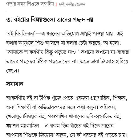
পড়ার সময় শিশুকে সঙ্গ দিন
ছবি: কবির হোসেন
৩. বইয়ের বিষয়গুলো তা‌দের পছন্দ নয়
‘বই বিরক্তিকর’—এ ধর‌নের অভিযোগ প্রায়ই পাওয়া যায়। এই
কথার আড়ালে শিশু আসলে যা বলার চেষ্টা করছে, তা হলো,
‘আমাকে আকর্ষণীয় কিছু পড়তে দাও।’ কখনো কখনো মা–বাবারা
তাদের পছ‌ন্দের ট‌পিক পড়‌তে দেন না। এতে তারা উৎসাহ হারিয়ে
ফেলে।
সমাধান
আকর্ষণীয় বই বা ট‌পিক খুঁজে পেতে একজন গ্রন্থাগারিক, শিক্ষক,
অন‌্য শিক্ষার্থী বা অভিভাবকদের সঙ্গে কথা বলুন। কমিকস,
খেলাধুলা‌বিষয়ক বই, পশুপাখির খাবারের ছবি–সংবলিত বই,
ফ্যাশন ম্যাগাজিন—এ রকম ভিন্ন ধাঁচের বই দি‌তে পা‌রেন।
আপনার শিশুকে জিজ্ঞাসা করুন, সে কী ধরনের বই পড়তে চায়।