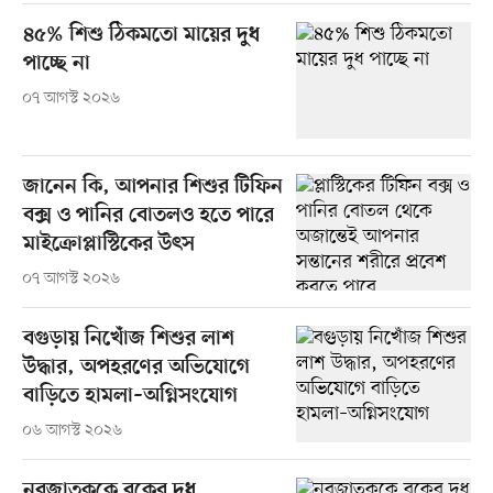
৪৫% শিশু ঠিকমতো মায়ের দুধ
পাচ্ছে না
০৭ আগস্ট ২০২৬
জানেন কি, আপনার শিশুর টিফিন
বক্স ও পানির বোতলও হতে পারে
মাইক্রোপ্লাস্টিকের উৎস
০৭ আগস্ট ২০২৬
বগুড়ায় নিখোঁজ শিশুর লাশ
উদ্ধার, অপহরণের অভিযোগে
বাড়িতে হামলা–অগ্নিসংযোগ
০৬ আগস্ট ২০২৬
নবজাতককে বুকের দুধ