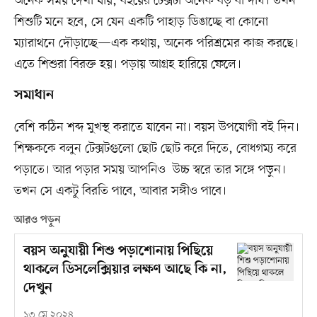
অনেক সময় দেখা যায়, বইয়ের টেক্সটা অনেক বড় বা দীর্ঘ। তখন
শিশু‌টি ম‌নে হ‌বে, সে যেন এক‌টি পাহা‌ড় ডিঙা‌চ্ছে বা কো‌নো
ম‌্যারাথ‌নে দৌড়া‌চ্ছে—এক কথায়, অনেক পরিশ্রমের কাজ করছে।
এতে শিশুরা বিরক্ত হয়। পড়ায় আগ্রহ হা‌রি‌য়ে ফে‌লে।
সমাধান
বে‌শি ক‌ঠিন শব্দ মুখস্থ করা‌তে যা‌বেন না। বয়স উপযোগী বই দিন।
শিক্ষককে বলুন টেক্সটগু‌লো ছোট ছোট ক‌রে দি‌তে, বোধগম‌্য ক‌রে
পড়া‌তে। আর পড়ার সময় আপ‌নিও উচ্চ স্বরে তার স‌ঙ্গে পড়ুন।
তখন সে এক‌টু বির‌তি পাবে, আবার সঙ্গীও পাবে।
আরও পড়ুন
বয়স অনুযায়ী শিশু পড়াশোনায় পিছিয়ে
থাকলে ডিসলেক্সিয়ার লক্ষণ আছে কি না,
দেখুন
১৩ মে ২০২৪