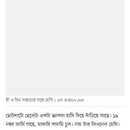
স্ত্রী ও তিন সন্তানের সঙ্গে মেসি
ছবি: ইনস্টাগ্রাম থেকে
ছোটখাটো ছেলেটা একটা ভ্যাবলা হাসি দিয়ে দাঁড়িয়ে আছে। ১৯
নম্বর জার্সি গায়ে, মাঝারি বাদামি চুল। নাম তাঁর লিওনেল মেসি।