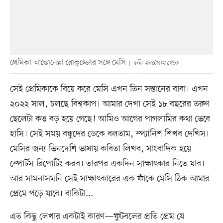
প্রেমিকা আন্তোনেল্লা রোকুজ্জোর সঙ্গে মেসি
ছবি: ইনস্টাগ্রাম থেকে
সেই প্রেমিকাকে বিয়ে করে মেসি এখন তিন সন্তানের বাবা। এখন
২০২২ সাল, চলছে বিশ্বকাপ। আমার দেখা সেই ১৮ বছরের তরুণ
ছেলেটা কত্ত বড় হয়ে গেছে! আমিও আগের পাগলামির কথা ভেবে
হাসি। সেই সময় বন্ধুদের ডেকে বলতাম, স্প্যানিশ শিখব দেখিস।
মেসির জন্য ভিনদেশি ভাষায় কবিতা লিখব, সাংবাদিক হয়ে
স্পোর্টস রিপোর্টিং করব। তারপর একদিন সাক্ষাৎকার নিতে যাব।
আর সামনাসমনি সেই সাক্ষাৎকারের এক ফাঁকে মেসি ঠিক আমার
প্রেমে পড়ে যাবে। বাকিটা...
এত কিছু লেখার একটাই কারণ—ফুটবলের প্রতি প্রেম যে