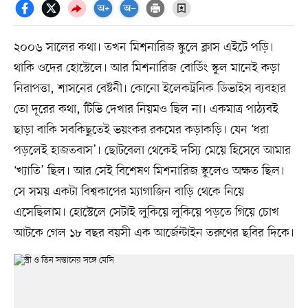
২০০৬ সালের কথা। তখন মিশনারিজ স্কুলে ক্লাস এইটে পড়ি।
থাকি ওদের হোস্টেলে। আর মিশনারিজ বোর্ডিং স্কুল মানেই কড়া
নিরাপত্তা, শাসনের বেষ্টনী। কোনো ইলেকট্রনিক ডিভাইস ব্যবহার
তো দূরের কথা, টিভি দেখার নিয়মও ছিল না। একমাত্র পাঠ্যবই
ছাড়া বাকি সবকিছুতেই ভয়ংকর রকমের কড়াকড়ি। যেন ‘ধরা
পড়লেই হাজতবাস’। ছোটবেলা থেকেই দস্যি মেয়ে হিসেবে আমার
‘খ্যাতি’ ছিল। আর সেই বিশেষণ মিশনারিজ স্কুলেও অক্ষত ছিল।
সে সময় একটা বিশ্বকাপের ম্যাগাজিন বাড়ি থেকে নিয়ে
এসেছিলাম। হোস্টেলে সেটাই লুকিয়ে লুকিয়ে পড়তে গিয়ে চোখ
আটকে গেল ১৮ বছর বয়সী এক আর্জেন্টাইন তরুণের ছবির দিকে।