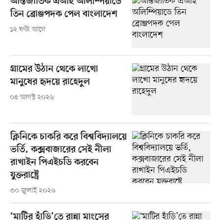
আন্তর্জাতিক এআই অলিম্পিয়াডে
তিন ব্রোঞ্জপদক পেল বাংলাদেশ
১২ ঘণ্টা আগে
গ্রামের উঠান থেকে লাখো
মানুষের হৃদয়ে রাহেদুল
০৫ আগস্ট ২০২৬
ক্লিনিকে চাকরি করে বিশ্ববিদ্যালয়ে
ভর্তি, কক্সবাজারের সেই নীলা
রাখাইন পিএইচডি করবেন
যুক্তরাষ্ট্রে
৩০ জুলাই ২০২৬
‘মাটির হাঁড়ি’তে রান্না মাংসের