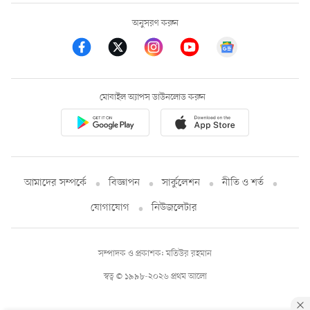
অনুসরণ করুন
মোবাইল অ্যাপস ডাউনলোড করুন
আমাদের সম্পর্কে
বিজ্ঞাপন
সার্কুলেশন
নীতি ও শর্ত
যোগাযোগ
নিউজলেটার
সম্পাদক ও প্রকাশক: মতিউর রহমান
স্বত্ব © ১৯৯৮-২০২৬ প্রথম আলো