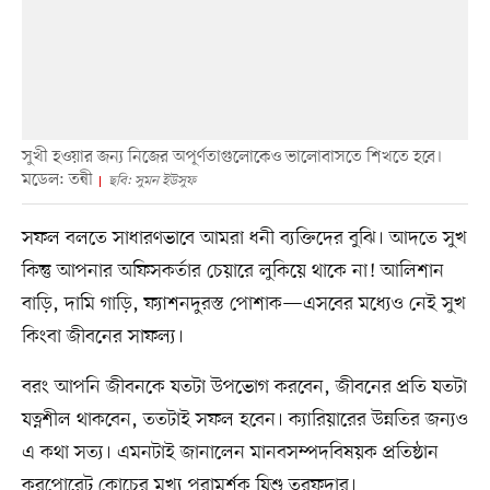
সুখী হওয়ার জন্য নিজের অপূর্ণতাগুলোকেও ভালোবাসতে শিখতে হবে।
মডেল: তন্বী
ছবি: সুমন ইউসুফ
সফল বলতে সাধারণভাবে আমরা ধনী ব্যক্তিদের বুঝি। আদতে সুখ
কিন্তু আপনার অফিসকর্তার চেয়ারে লুকিয়ে থাকে না! আলিশান
বাড়ি, দামি গাড়ি, ফ্যাশনদুরস্ত পোশাক—এসবের মধ্যেও নেই সুখ
কিংবা জীবনের সাফল্য।
বরং আপনি জীবনকে যতটা উপভোগ করবেন, জীবনের প্রতি যতটা
যত্নশীল থাকবেন, ততটাই সফল হবেন। ক্যারিয়ারের উন্নতির জন্যও
এ কথা সত্য। এমনটাই জানালেন মানবসম্পদবিষয়ক প্রতিষ্ঠান
করপোরেট কোচের মুখ্য পরামর্শক যিশু তরফদার।