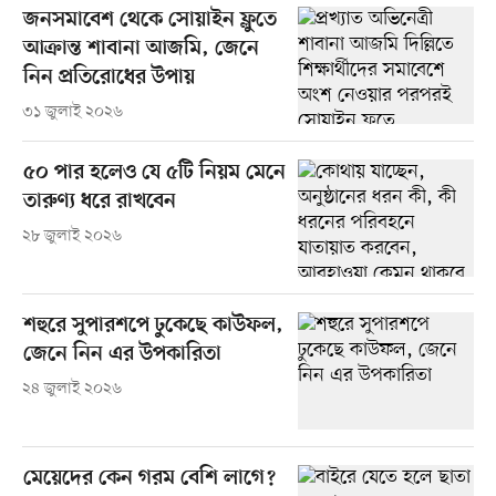
জনসমাবেশ থেকে সোয়াইন ফ্লুতে
আক্রান্ত শাবানা আজমি, জেনে
নিন প্রতিরোধের উপায়
৩১ জুলাই ২০২৬
৫০ পার হলেও যে ৫টি নিয়ম মেনে
তারুণ্য ধরে রাখবেন
২৮ জুলাই ২০২৬
শহুরে সুপারশপে ঢুকেছে কাউফল,
জেনে নিন এর উপকারিতা
২৪ জুলাই ২০২৬
মেয়েদের কেন গরম বেশি লাগে?