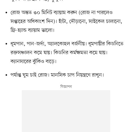
রোজ অন্তত ৩০ মিনিট ব্যায়াম করুন (রোজ না পারলেও
সপ্তাহের অধিকাংশ দিন)। হাঁটা, দৌড়ানো, সাইকেল চালানো,
ফ্রি-হ্যান্ড ব্যায়াম ভালো।
ধূমপান, পান-জর্দা, অ্যালকোহল বর্জনীয়। ধূমপায়ীর কিডনিতে
রক্তসঞ্চালন কমে যায়। কিডনির কর্মক্ষমতা কমে যায়।
ক্যানসারের ঝুঁকিও বাড়ে।
পর্যাপ্ত ঘুম চাই রোজ। মানসিক চাপ নিয়ন্ত্রণে রাখুন।