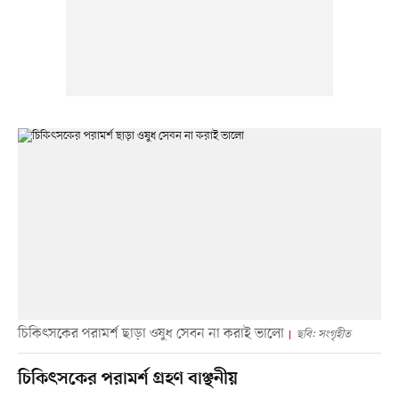
চিকিৎসকের পরামর্শ ছাড়া ওষুধ সেবন না করাই ভালো
ছবি: সংগৃহীত
চিকিৎসকের পরামর্শ গ্রহণ বাঞ্ছনীয়