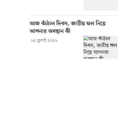
আজ কাঁঠাল দিবস, জাতীয় ফল নিয়ে
আপনার অবস্থান কী
০৪ জুলাই ২০২৬