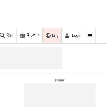
খুঁজুন
ই-পেপার
Login
Eng