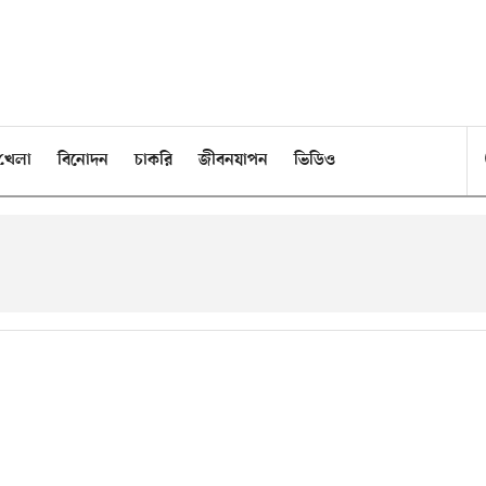
খেলা
বিনোদন
চাকরি
জীবনযাপন
ভিডিও