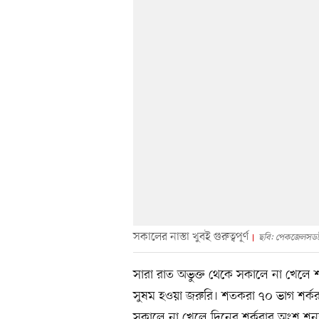
সকালের নাস্তা খুবই গুরুত্বপূর্ণ
ছবি: পেকজেলসড
সারা রাত অভুক্ত থেকে সকালে না খেলে
সুষম হওয়া জরুরি। শতকরা ৭০ ভাগ শর্কর
সকালে না খেলে দিনের শর্করার অংশ শূন্য