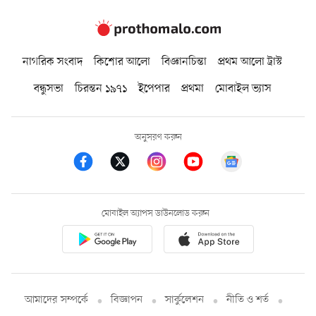
নাগরিক সংবাদ
কিশোর আলো
বিজ্ঞানচিন্তা
প্রথম আলো ট্রাস্ট
বন্ধুসভা
চিরন্তন ১৯৭১
ইপেপার
প্রথমা
মোবাইল ভ্যাস
অনুসরণ করুন
মোবাইল অ্যাপস ডাউনলোড করুন
আমাদের সম্পর্কে
বিজ্ঞাপন
সার্কুলেশন
নীতি ও শর্ত