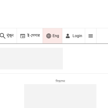
খুঁজুন
ই-পেপার
Login
Eng