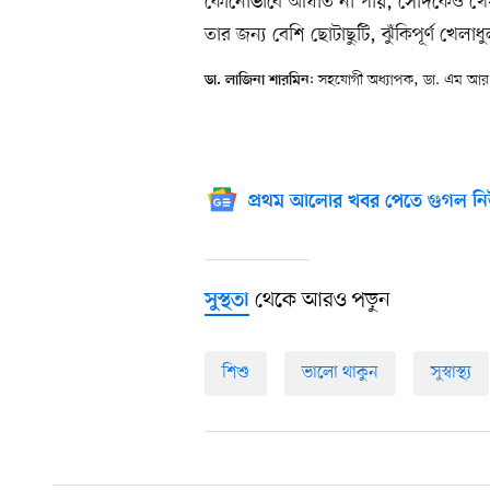
কোনোভাবে আঘাত না পায়, সেদিকেও খেয়া
তার জন্য বেশি ছোটাছুটি, ঝুঁকিপূর্ণ খেল
: সহযোগী অধ্যাপক, ডা. এম আর খা
ডা. লাজিনা শারমিন
প্রথম আলোর খবর পেতে গুগল নি
থেকে আরও পড়ুন
সুস্থতা
শিশু
ভালো থাকুন
সুস্বাস্থ্য