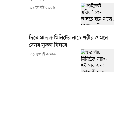
০১ আগস্ট ২০২৬
দিনে মাত্র ৫ মিনিটের নাচে শরীর ও মনে
যেসব সুফল মিলবে
৩১ জুলাই ২০২৬