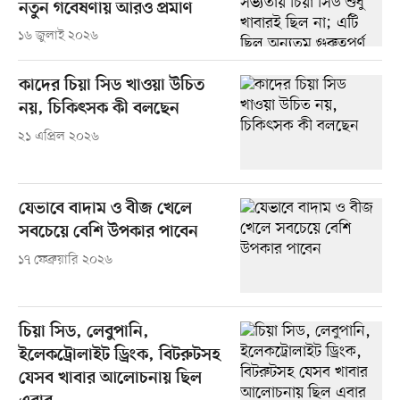
নতুন গবেষণায় আরও প্রমাণ
১৬ জুলাই ২০২৬
কাদের চিয়া সিড খাওয়া উচিত
নয়, চিকিৎসক কী বলছেন
২১ এপ্রিল ২০২৬
যেভাবে বাদাম ও বীজ খেলে
সবচেয়ে বেশি উপকার পাবেন
১৭ ফেব্রুয়ারি ২০২৬
চিয়া সিড, লেবুপানি,
ইলেকট্রোলাইট ড্রিংক, বিটরুটসহ
যেসব খাবার আলোচনায় ছিল