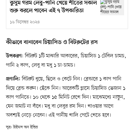
কুসুম গরম লেবু–পানি খেয়ে শীতের সকাল
শুরু করলে পাবেন এই ৭ উপকারিতা
১৬ ডিসেম্বর ২০২৪
কীভাবে বানাবেন চিয়াসিড ও বিটরুটের রস
: বিটরুট ১টি মাঝারি আকারের, চিয়াসিড ১ টেবিল চামচ,
উপকরণ
পানি ২ কাপ, লেবু বা মধু ১ চা-চামচ।
বিটরুট ধুয়ে, ছিলে ও কেটে নিন। ব্লেন্ডারে ১ কাপ পানি
প্রণালি:
দিয়ে ব্লেন্ড করুন। ছেঁকে নিন। আরেকটি গ্লাসে চিয়াসিড ভেজান ১
কাপ পানিতে। ১০ থেকে ১৫ মিনিট রেখে দিন। মাঝেমধ্যে নাড়ুন,
যেন জমাট না বাঁধে। মধু বা লেবুর রস দিন। খাওয়ার আগে
অবশ্যই নেড়ে নেবেন। এই পানীয় খালি পেটে খেতে হবে।
সূত্র: টাইমস অব ইন্ডিয়