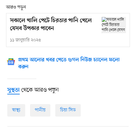
আরও পড়ুন
সকালে খালি পেটে চিরতার পানি খেলে
যেসব উপকার পাবেন
১১ জানুয়ারি ২০২৫
প্রথম আলোর খবর পেতে গুগল নিউজ চ্যানেল ফলো
করুন
থেকে আরও পড়ুন
সুস্থতা
স্বাস্থ্য
পানীয়
চিয়া সিড