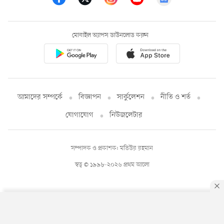
মোবাইল অ্যাপস ডাউনলোড করুন
আমাদের সম্পর্কে
বিজ্ঞাপন
সার্কুলেশন
নীতি ও শর্ত
যোগাযোগ
নিউজলেটার
সম্পাদক ও প্রকাশক: মতিউর রহমান
স্বত্ব © ১৯৯৮-২০২৬ প্রথম আলো
By using this site, you agree to our
Privacy Policy
.
OK