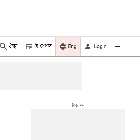
খুঁজুন
ই-পেপার
Login
Eng