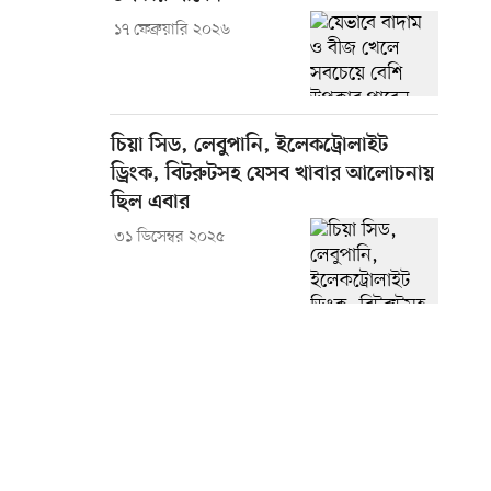
১৭ ফেব্রুয়ারি ২০২৬
চিয়া সিড, লেবুপানি, ইলেকট্রোলাইট
ড্রিংক, বিটরুটসহ যেসব খাবার আলোচনায়
ছিল এবার
৩১ ডিসেম্বর ২০২৫