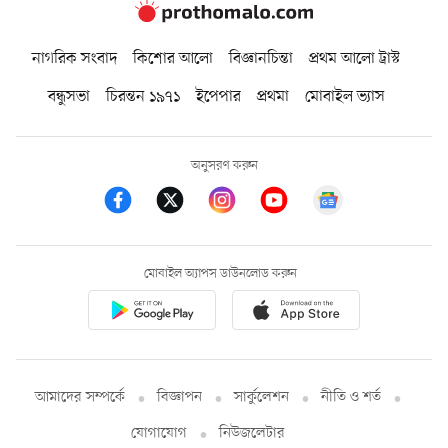
নাগরিক সংবাদ
কিশোর আলো
বিজ্ঞানচিন্তা
প্রথম আলো ট্রাস্ট
বন্ধুসভা
চিরন্তন ১৯৭১
ইপেপার
প্রথমা
মোবাইল ভ্যাস
অনুসরণ করুন
মোবাইল অ্যাপস ডাউনলোড করুন
আমাদের সম্পর্কে
বিজ্ঞাপন
সার্কুলেশন
নীতি ও শর্ত
যোগাযোগ
নিউজলেটার