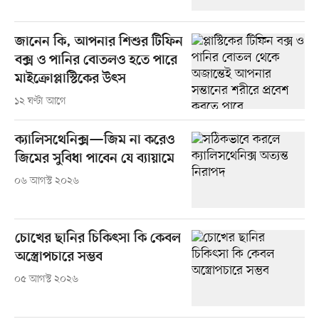
জানেন কি, আপনার শিশুর টিফিন
বক্স ও পানির বোতলও হতে পারে
মাইক্রোপ্লাস্টিকের উৎস
১২ ঘণ্টা আগে
ক্যালিসথেনিক্স—জিম না করেও
জিমের সুবিধা পাবেন যে ব্যায়ামে
০৬ আগস্ট ২০২৬
চোখের ছানির চিকিৎসা কি কেবল
অস্ত্রোপচারে সম্ভব
০৫ আগস্ট ২০২৬