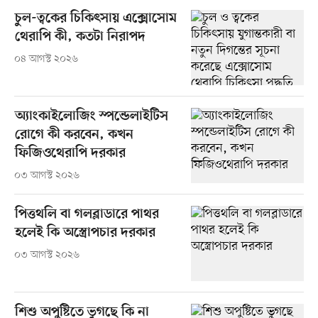
চুল-ত্বকের চিকিৎসায় এক্সোসোম
থেরাপি কী, কতটা নিরাপদ
০৪ আগস্ট ২০২৬
অ্যাংকাইলোজিং স্পন্ডেলাইটিস
রোগে কী করবেন, কখন
ফিজিওথেরাপি দরকার
০৩ আগস্ট ২০২৬
পিত্তথলি বা গলব্লাডারে পাথর
হলেই কি অস্ত্রোপচার দরকার
০৩ আগস্ট ২০২৬
শিশু অপুষ্টিতে ভুগছে কি না