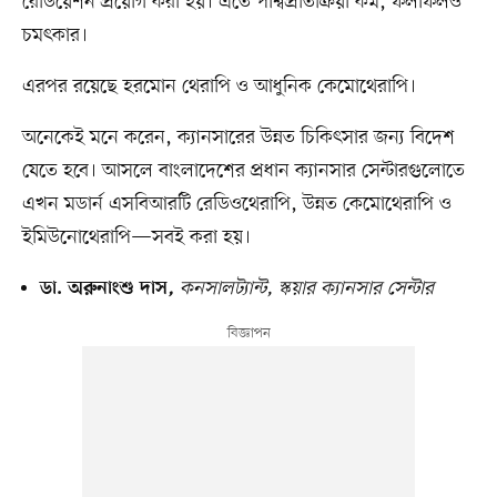
রেডিয়েশন প্রয়োগ করা হয়। এতে পার্শ্বপ্রতিক্রিয়া কম, ফলাফলও
চমৎকার।
এরপর রয়েছে হরমোন থেরাপি ও আধুনিক কেমোথেরাপি।
অনেকেই মনে করেন, ক্যানসারের উন্নত চিকিৎসার জন্য বিদেশ
যেতে হবে। আসলে বাংলাদেশের প্রধান ক্যানসার সেন্টারগুলোতে
এখন মডার্ন এসবিআরটি রেডিওথেরাপি, উন্নত কেমোথেরাপি ও
ইমিউনোথেরাপি—সবই করা হয়।
কনসালট্যান্ট, স্কয়ার ক্যানসার সেন্টার
ডা. অরুনাংশু দাস
,