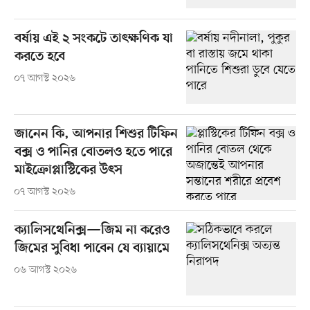
বর্ষায় এই ২ সংকটে তাৎক্ষণিক যা
করতে হবে
০৭ আগস্ট ২০২৬
জানেন কি, আপনার শিশুর টিফিন
বক্স ও পানির বোতলও হতে পারে
মাইক্রোপ্লাস্টিকের উৎস
০৭ আগস্ট ২০২৬
ক্যালিসথেনিক্স—জিম না করেও
জিমের সুবিধা পাবেন যে ব্যায়ামে
০৬ আগস্ট ২০২৬