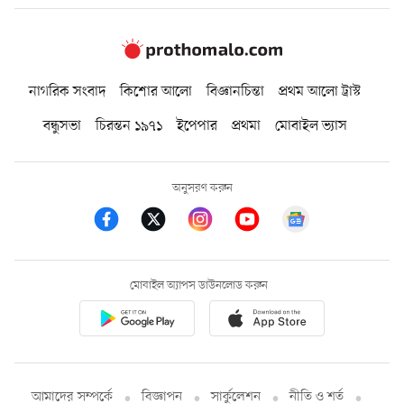
নাগরিক সংবাদ
কিশোর আলো
বিজ্ঞানচিন্তা
প্রথম আলো ট্রাস্ট
বন্ধুসভা
চিরন্তন ১৯৭১
ইপেপার
প্রথমা
মোবাইল ভ্যাস
অনুসরণ করুন
মোবাইল অ্যাপস ডাউনলোড করুন
আমাদের সম্পর্কে
বিজ্ঞাপন
সার্কুলেশন
নীতি ও শর্ত