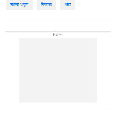
ভালো থাকুন
বিষন্নতা
গরম