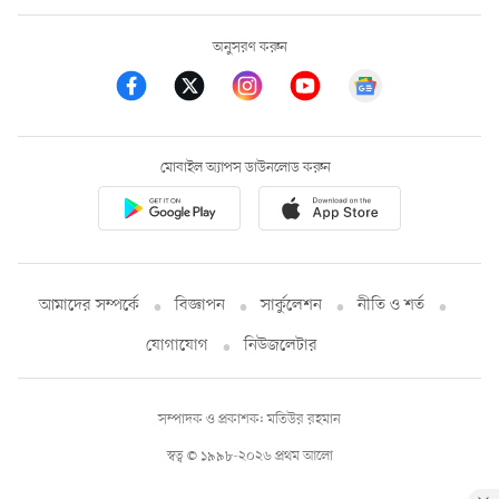
অনুসরণ করুন
মোবাইল অ্যাপস ডাউনলোড করুন
আমাদের সম্পর্কে
বিজ্ঞাপন
সার্কুলেশন
নীতি ও শর্ত
যোগাযোগ
নিউজলেটার
সম্পাদক ও প্রকাশক: মতিউর রহমান
স্বত্ব © ১৯৯৮-২০২৬ প্রথম আলো