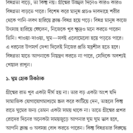
বিষণ্নতা বাড়ে, তা কিন্তু নয়। গ্রীষ্মের উজ্জ্বল দিনেও কারও কারও
বিষণ্নতা বাড়তে পারে। বিশেষ করে মানুষ প্রচণ্ড দাবদাহে শরীর
থেকে পানি-লবণ হারিয়ে ক্লান্ত-বিষণ্ন হয়ে পড়ে। বিষণ্ন মানুষ কাজে
উৎসাহ হারিয়ে ফেলেন, নিজেকে খুব ক্ষুদ্রও মনে করতে পারেন
তিনি। খাওয়া-দাওয়া, ঘুম—সবই এলোমেলো হয়ে পড়তে পারে।
এ ধরনের উপসর্গ দেখা দিলেই নিজের প্রতি যত্নশীল হতে হবে।
বিষণ্নতা যাতে আপনাকে নিয়ন্ত্রণ করতে না পারে, সেদিকে অবশ্যই
খেয়াল রাখুন।
১. ঘুম হোক ঠিকঠাক
গ্রীষ্মের রাত খুব একটা দীর্ঘ হয় না। তার বড় একটা অংশ যদি
সামাজিক যোগাযোগমাধ্যমে স্ক্রল করে কাটিয়ে দেন, তাহলে কিন্তু
রাতে ঘুমের জন্য তেমন একটা সময় থাকে না। তাতে গ্রীষ্মের প্রখর
রোদের দিনের অনেকটা সময়জুড়ে আপনার ঘুম ঘুম ভাব হবে,
আপনি ক্লান্ত ও অবসন্ন বোধ করতে পারেন। কিন্তু বিষণ্নতার বিরুদ্ধে