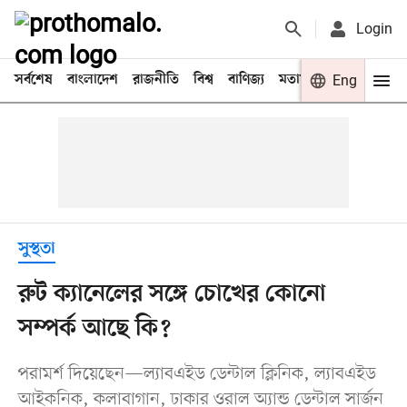
Login
সর্বশেষ
বাংলাদেশ
রাজনীতি
বিশ্ব
বাণিজ্য
মতামত
খেলা
Eng
বিনো
সুস্থতা
রুট ক্যানেলের সঙ্গে চোখের কোনো
সম্পর্ক আছে কি?
পরামর্শ দিয়েছেন—ল্যাবএইড ডেন্টাল ক্লিনিক, ল্যাবএইড
আইকনিক, কলাবাগান, ঢাকার ওরাল অ্যান্ড ডেন্টাল সার্জন