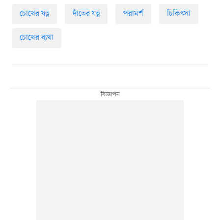
চোখের যত্ন
দাঁতের যত্ন
পরামর্শ
চিকিৎসা
চোখের ব্যথা