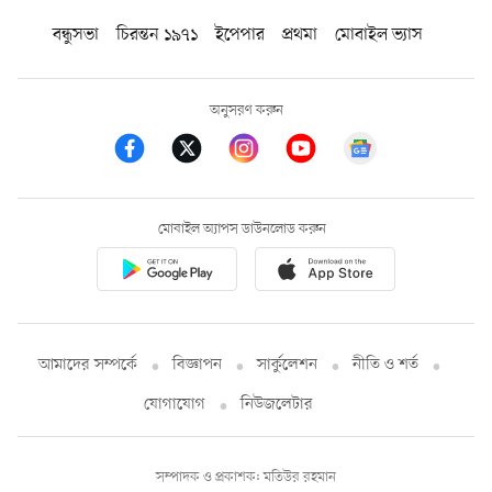
বন্ধুসভা
চিরন্তন ১৯৭১
ইপেপার
প্রথমা
মোবাইল ভ্যাস
অনুসরণ করুন
মোবাইল অ্যাপস ডাউনলোড করুন
আমাদের সম্পর্কে
বিজ্ঞাপন
সার্কুলেশন
নীতি ও শর্ত
যোগাযোগ
নিউজলেটার
সম্পাদক ও প্রকাশক: মতিউর রহমান