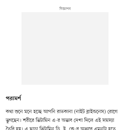
পরামর্শ
কথা শুনে মনে হচ্ছে আপনি রাতকানা (নাইট ব্লাইন্ডনেস) রোগে
ভুগছেন। শরীরে ভিটামিন এ-র অভাব দেখা দিলে এই সমস্যা
তৈরি হয়। এ ছাড়া ভিটামিন ডি, ই, কে-র অভাবে এমনটা হতে