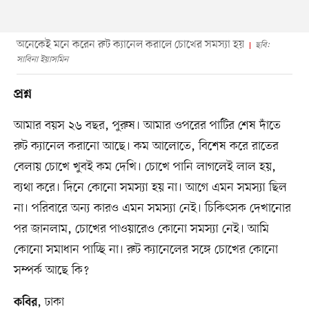
অনেকেই মনে করেন রুট ক্যানেল করালে চোখের সমস্যা হয়
ছবি:
সাবিনা ইয়াসমিন
প্রশ্ন
আমার বয়স ২৬ বছর, পুরুষ। আমার ওপরের পাটির শেষ দাঁতে
রুট ক্যানেল করানো আছে। কম আলোতে, বিশেষ করে রাতের
বেলায় চোখে খুবই কম দেখি। চোখে পানি লাগলেই লাল হয়,
ব্যথা করে। দিনে কোনো সমস্যা হয় না। আগে এমন সমস্যা ছিল
না। পরিবারে অন্য কারও এমন সমস্যা নেই। চিকিৎসক দেখানোর
পর জানলাম, চোখের পাওয়ারেও কোনো সমস্যা নেই। আমি
কোনো সমাধান পাচ্ছি না। রুট ক্যানেলের সঙ্গে চোখের কোনো
সম্পর্ক আছে কি?
, ঢাকা
কবির