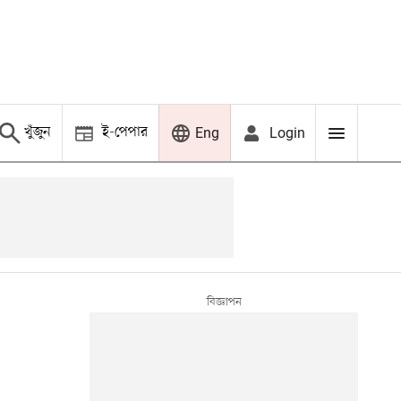
খুঁজুন
ই-পেপার
Login
Eng