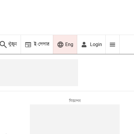
খুঁজুন
ই-পেপার
Login
Eng