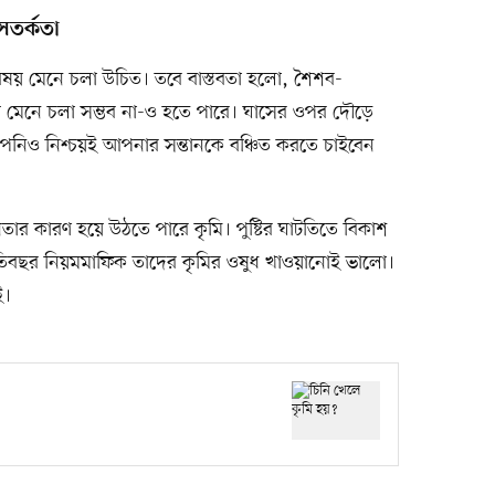
সতর্কতা
িষয় মেনে চলা উচিত। তবে বাস্তবতা হলো, শৈশব-
ময় মেনে চলা সম্ভব না-ও হতে পারে। ঘাসের ওপর দৌড়ে
ে আপনিও নিশ্চয়ই আপনার সন্তানকে বঞ্চিত করতে চাইবেন
িহীনতার কারণ হয়ে উঠতে পারে কৃমি। পুষ্টির ঘাটতিতে বিকাশ
ে প্রতিবছর নিয়মমাফিক তাদের কৃমির ওষুধ খাওয়ানোই ভালো।
ই।