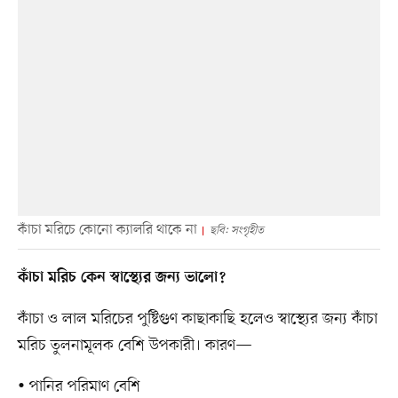
কাঁচা মরিচে কোনো ক্যালরি থাকে না
ছবি: সংগৃহীত
কাঁচা মরিচ কেন স্বাস্থ্যের জন্য ভালো?
কাঁচা ও লাল মরিচের পুষ্টিগুণ কাছাকাছি হলেও স্বাস্থ্যের জন্য কাঁচা
মরিচ তুলনামূলক বেশি উপকারী। কারণ—
• পানির পরিমাণ বেশি