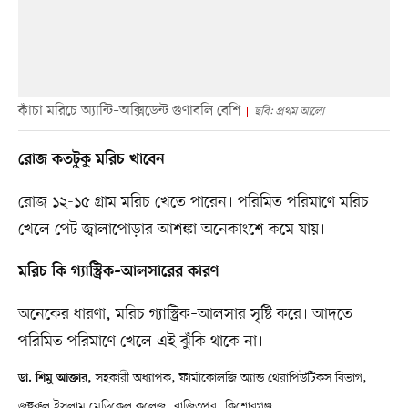
কাঁচা মরিচে অ্যান্টি–অক্সিডেন্ট গুণাবলি বেশি
ছবি: প্রথম আলো
রোজ কতটুকু মরিচ খাবেন
রোজ ১২-১৫ গ্রাম মরিচ খেতে পারেন। পরিমিত পরিমাণে মরিচ
খেলে পেট জ্বালাপোড়ার আশঙ্কা অনেকাংশে কমে যায়।
মরিচ কি গ্যাস্ট্রিক–আলসারের কারণ
অনেকের ধারণা, মরিচ গ্যাস্ট্রিক–আলসার সৃষ্টি করে। আদতে
পরিমিত পরিমাণে খেলে এই ঝুঁকি থাকে না।
সহকারী অধ্যাপক, ফার্মাকোলজি অ্যান্ড থেরাপিউটিকস বিভাগ,
ডা. শিমু আক্তার,
জহুরুল ইসলাম মেডিকেল কলেজ, বাজিতপুর, কিশোরগঞ্জ