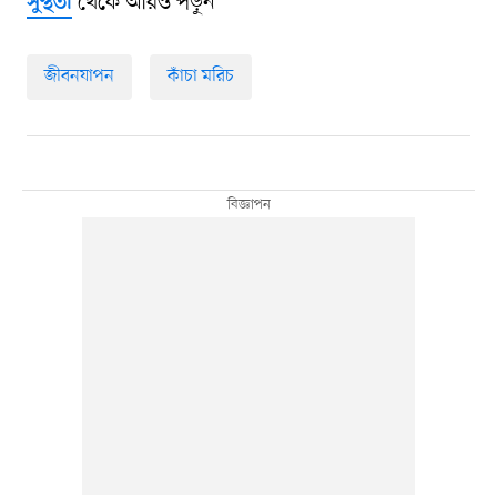
থেকে আরও পড়ুন
সুস্থতা
জীবনযাপন
কাঁচা মরিচ