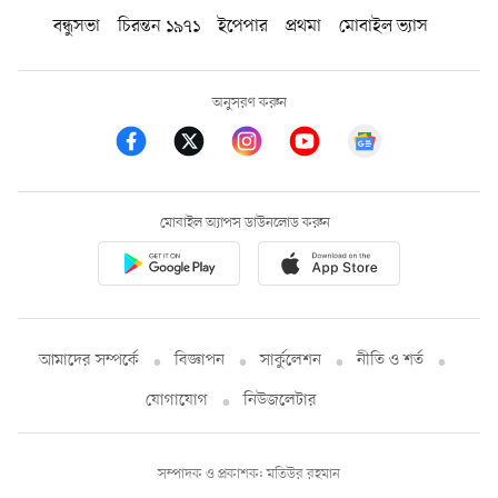
বন্ধুসভা
চিরন্তন ১৯৭১
ইপেপার
প্রথমা
মোবাইল ভ্যাস
অনুসরণ করুন
মোবাইল অ্যাপস ডাউনলোড করুন
আমাদের সম্পর্কে
বিজ্ঞাপন
সার্কুলেশন
নীতি ও শর্ত
যোগাযোগ
নিউজলেটার
সম্পাদক ও প্রকাশক: মতিউর রহমান