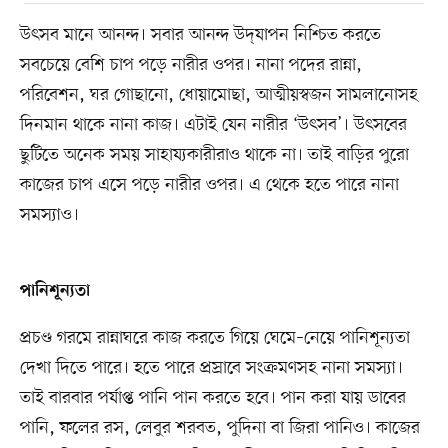
উৎসব মানে আনন্দ। সবার আনন্দ উদ্‌যাপন নিশ্চিত করতে
সবচেয়ে বেশি চাপ পড়ে নারীর ওপর। নানা পদের রান্না,
পরিবেশন, ঘর গোছানো, ধোয়ামোছা, আত্মীয়স্বজন সামলানোসহ
দিনমান থাকে নানা কাজ। এটাই যেন নারীর ‘উৎসব’। উৎসবের
ছুটিতে অনেক সময় সাহায্যকারীরাও থাকে না। তাই বাড়ির পুরো
কাজের চাপ এসে পড়ে নারীর ওপর। এ থেকে হতে পারে নানা
সমস্যাও।
পানিশূন্যতা
প্রচণ্ড গরমে রান্নাঘরে কাজ করতে গিয়ে ঘেমে–নেয়ে পানিশূন্যতা
দেখা দিতে পারে। হতে পারে প্রস্রাবে সংক্রমণসহ নানা সমস্যা।
তাই বারবার পর্যাপ্ত পানি পান করতে হবে। পান করা যায় ডাবের
পানি, ফলের রস, লেবুর শরবত, পুদিনা বা জিরা পানিও। কাজের