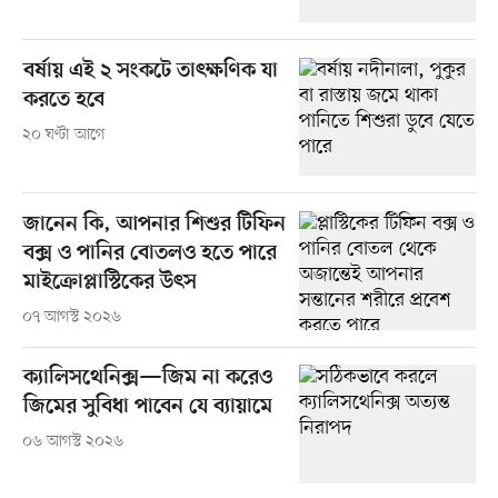
বর্ষায় এই ২ সংকটে তাৎক্ষণিক যা
করতে হবে
২০ ঘণ্টা আগে
জানেন কি, আপনার শিশুর টিফিন
বক্স ও পানির বোতলও হতে পারে
মাইক্রোপ্লাস্টিকের উৎস
০৭ আগস্ট ২০২৬
ক্যালিসথেনিক্স—জিম না করেও
জিমের সুবিধা পাবেন যে ব্যায়ামে
০৬ আগস্ট ২০২৬