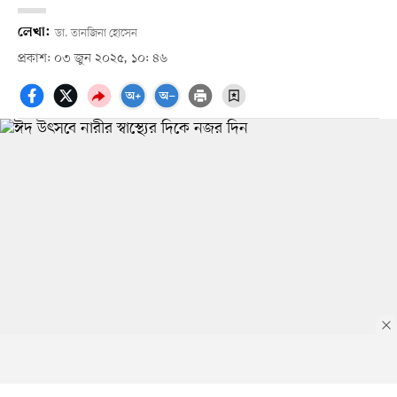
লেখা:
ডা. তানজিনা হোসেন
প্রকাশ: ০৩ জুন ২০২৫, ১০: ৪৬