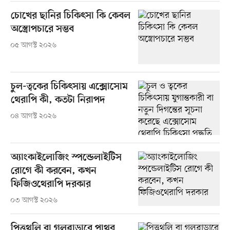
চোখের ছানির চিকিৎসা কি কেবল
অস্ত্রোপচারে সম্ভব
০৫ আগস্ট ২০২৬
চুল-ত্বকের চিকিৎসায় এক্সোসোম
থেরাপি কী, কতটা নিরাপদ
০৪ আগস্ট ২০২৬
অ্যাংকাইলোজিং স্পন্ডেলাইটিস
রোগে কী করবেন, কখন
ফিজিওথেরাপি দরকার
০৩ আগস্ট ২০২৬
পিত্তথলি বা গলব্লাডারে পাথর