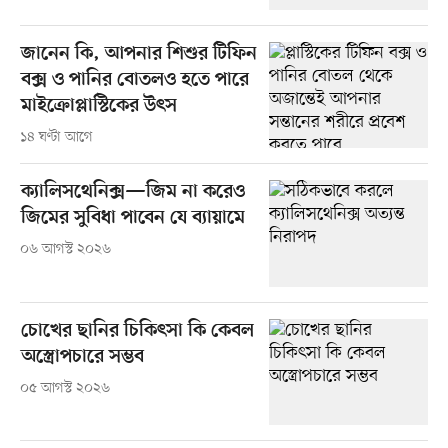
জানেন কি, আপনার শিশুর টিফিন
বক্স ও পানির বোতলও হতে পারে
মাইক্রোপ্লাস্টিকের উৎস
১৪ ঘণ্টা আগে
ক্যালিসথেনিক্স—জিম না করেও
জিমের সুবিধা পাবেন যে ব্যায়ামে
০৬ আগস্ট ২০২৬
চোখের ছানির চিকিৎসা কি কেবল
অস্ত্রোপচারে সম্ভব
০৫ আগস্ট ২০২৬