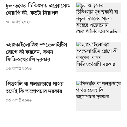
চুল-ত্বকের চিকিৎসায় এক্সোসোম
থেরাপি কী, কতটা নিরাপদ
০৪ আগস্ট ২০২৬
অ্যাংকাইলোজিং স্পন্ডেলাইটিস
রোগে কী করবেন, কখন
ফিজিওথেরাপি দরকার
০৩ আগস্ট ২০২৬
পিত্তথলি বা গলব্লাডারে পাথর
হলেই কি অস্ত্রোপচার দরকার
০৩ আগস্ট ২০২৬