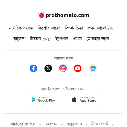
নাগরিক সংবাদ
কিশোর আলো
বিজ্ঞানচিন্তা
প্রথম আলো ট্রাস্ট
বন্ধুসভা
চিরন্তন ১৯৭১
ইপেপার
প্রথমা
মোবাইল ভ্যাস
অনুসরণ করুন
মোবাইল অ্যাপস ডাউনলোড করুন
আমাদের সম্পর্কে
বিজ্ঞাপন
সার্কুলেশন
নীতি ও শর্ত