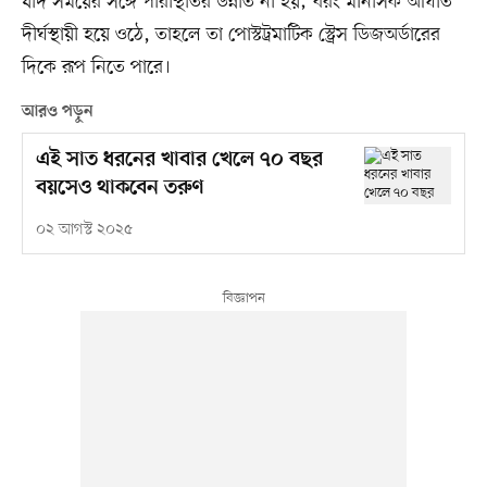
যদি সময়ের সঙ্গে পরিস্থিতির উন্নতি না হয়; বরং মানসিক আঘাত
দীর্ঘস্থায়ী হয়ে ওঠে, তাহলে তা পোস্টট্রমাটিক স্ট্রেস ডিজঅর্ডারের
দিকে রূপ নিতে পারে।
আরও পড়ুন
এই সাত ধরনের খাবার খেলে ৭০ বছর
বয়সেও থাকবেন তরুণ
০২ আগস্ট ২০২৫