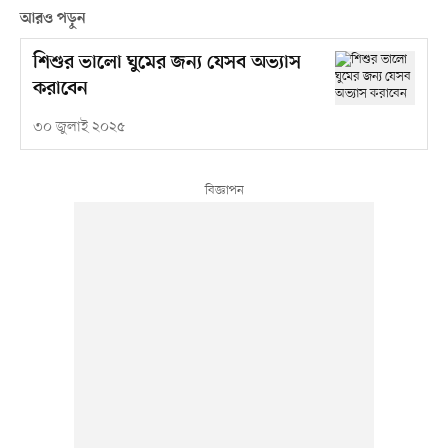
আরও পড়ুন
শিশুর ভালো ঘুমের জন্য যেসব অভ্যাস
করাবেন
৩০ জুলাই ২০২৫