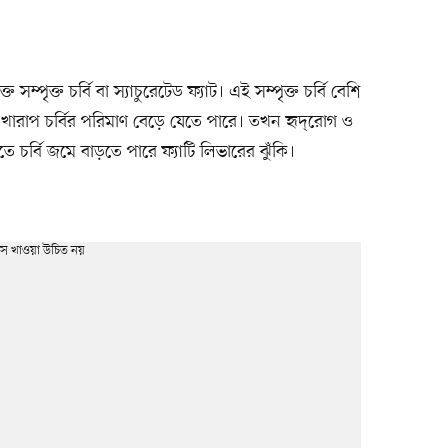
্পৃক্ত চর্বি বা স্যাচুরেটেড ফ্যাট। এই সম্পৃক্ত চর্বি বেশি
খারাপ চর্বির পরিমাণ বেড়ে যেতে পারে। তখন হৃদ্‌রোগ ও
যকৃতে চর্বি জমে বাড়তে পারে ফ্যাটি লিভারের ঝুঁকি।