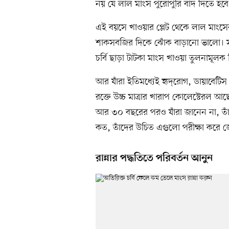
নয় যে লাল মাংস পুরোপুরি বাদ দিতে হবে
এই বয়সে খাওয়ার প্লেট থেকে লাল মাংস
শাকসবজির দিকে ঝোঁক বাড়ানো ভালো। সপ্
চর্বি ছাড়া টাটকা মাংস খাওয়া তুলনামূল
আর যাঁরা ইতিমধ্যেই হৃদ্‌রোগ, ডায়াবেটি
রক্তে উচ্চ মাত্রার খারাপ কোলেস্টেরল 
আর ৩০ বছরের পরও যাঁরা জানেন না, তাঁদে
কত, তাঁদের উচিত এগুলো পরীক্ষা করে 
রান্নার পদ্ধতিতে পরিবর্তন আনুন