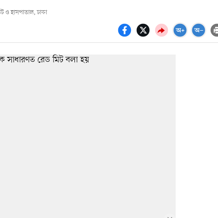
িউট ও হাসপাতাল, ঢাকা