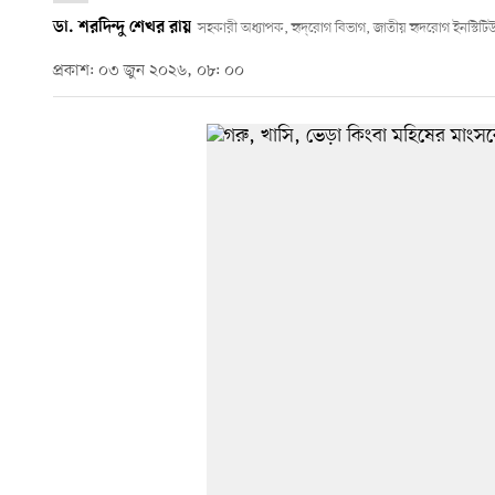
ডা. শরদিন্দু শেখর রায়
সহকারী অধ্যাপক, হৃদ্‌রোগ বিভাগ, জাতীয় হৃদরোগ ইনস্টিট
প্রকাশ: ০৩ জুন ২০২৬, ০৮: ০০