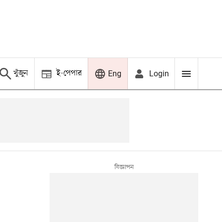
খুঁজুন
ই-পেপার
Login
Eng