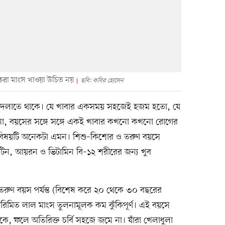
্না করা মাংস খাওয়া উচিত নয়
ছবি: কবির হোসেন
ও বদলাতে থাকে। যে খাবার একসময় সহজেই হজম হতো, যে
না, বয়সের সঙ্গে সঙ্গে একই খাবার কখনো কখনো রোগের
েও বিষয়টি অনেকটা এমন। শিশু–কিশোর ও তরুণ বয়সে
প্রোটিন, আয়রন ও ভিটামিন বি–১২ শরীরের জন্য খুব
তরুণ বয়স পর্যন্ত (বিশেষ করে ২০ থেকে ৩০ বছরের
পরিমিত লাল মাংস তুলনামূলক কম ঝুঁকিপূর্ণ। এই বয়সে
াকে, ফলে অতিরিক্ত চর্বি সহজে জমে না। যাঁরা খেলাধুলা