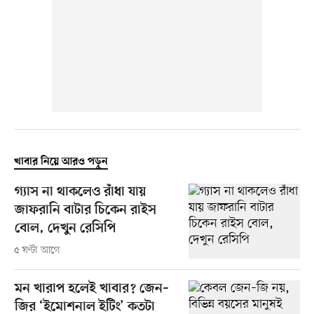
খাবার নিয়ে আরও পড়ুন
গ্যাস না থাকলেও রাঁধা যায়
জাফরানি বাটার চিকেন রাইস
বোল, দেখুন রেসিপি
৫ ঘণ্টা আগে
মন খারাপ হলেই খাবার? জেন–
জির ‘ইমোশনাল ইটিং’ কতটা