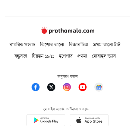
নাগরিক সংবাদ
কিশোর আলো
বিজ্ঞানচিন্তা
প্রথম আলো ট্রাস্ট
বন্ধুসভা
চিরন্তন ১৯৭১
ইপেপার
প্রথমা
মোবাইল ভ্যাস
অনুসরণ করুন
মোবাইল অ্যাপস ডাউনলোড করুন