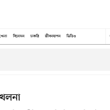
খেলা
বিনোদন
চাকরি
জীবনযাপন
ভিডিও
খেলনা