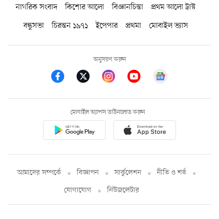
নাগরিক সংবাদ
কিশোর আলো
বিজ্ঞানচিন্তা
প্রথম আলো ট্রাস্ট
বন্ধুসভা
চিরন্তন ১৯৭১
ইপেপার
প্রথমা
মোবাইল ভ্যাস
অনুসরণ করুন
মোবাইল অ্যাপস ডাউনলোড করুন
আমাদের সম্পর্কে
বিজ্ঞাপন
সার্কুলেশন
নীতি ও শর্ত
যোগাযোগ
নিউজলেটার