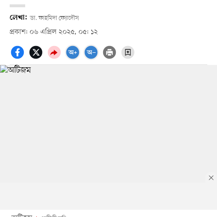
লেখা:
ডা. ফাহমিদা ফেরদৌস
প্রকাশ: ০৬ এপ্রিল ২০২৫, ০৫: ১২