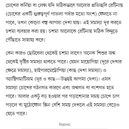
চোখের কর্নিয়া বা লেন্স যদি সঠিকভাবে আলোর প্রতিচ্ছবি রেটিনায়
(চোখের একটি গুরুত্বপূর্ণ পাতলা পর্দার মতো অংশ) ফেলতে না
পারে, তখন কোনো বস্তু ঝাপসা দেখা যায়। এই সমস্যা দূর করতে
চশমা ব্যবহার করা হয়। চশমা আলোকে রেটিনায় সঠিক বিন্দুতে
পৌঁছাতে সাহায্য করে।
কেন কারও ছোটবেলা থেকেই চশমা লাগে? অনেক শিশুর জন্ম
থেকেই দৃষ্টির সমস্যা থাকতে পারে। যেমন মায়োপিয়া (দূরে দেখার
ক্ষেত্রে সমস্যা), হাইপারমেট্রোপিয়া (কাছ দেখা সমস্যা) ও
অ্যাস্টিগমাটিজম (দূর ও কাছ—উভয়ই ঝাপসা দেখা)। এসব
সমস্যা চোখের গঠনগত কারণে এবং জন্মগত বা বংশগত হতে
পারে। আবার একটু বড় হওয়ার পর পড়াশোনার সময় চোখে চাপ
পড়লে বা মুঠোফোন স্ক্রিন বেশি সময় দেখলে এই সমস্যা বেড়েও
যেতে পারে।