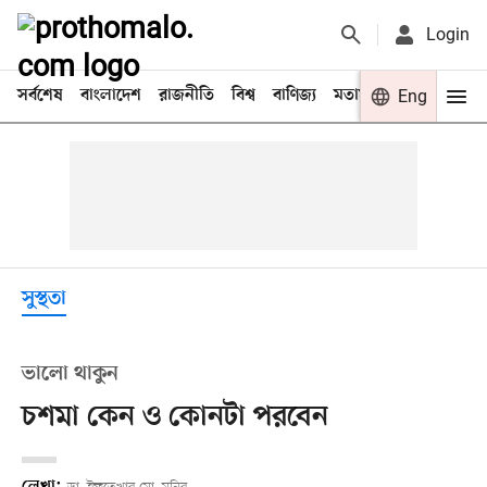
Login
সর্বশেষ
বাংলাদেশ
রাজনীতি
বিশ্ব
বাণিজ্য
মতামত
খেলা
Eng
বিনো
সুস্থতা
ভালো থাকুন
চশমা কেন ও কোনটা পরবেন
লেখা: