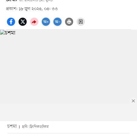
ডা. ইফতেখার মো. মুনির
প্রকাশ: ১৮ জুন ২০২৫, ০৫: ৩৩
চশমা
ছবি: ফ্রিপিকডটকম