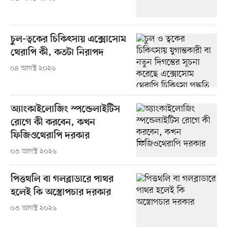
চুল-ত্বকের চিকিৎসায় এক্সোসোম
থেরাপি কী, কতটা নিরাপদ
০৪ আগস্ট ২০২৬
অ্যাংকাইলোজিং স্পন্ডেলাইটিস
রোগে কী করবেন, কখন
ফিজিওথেরাপি দরকার
০৩ আগস্ট ২০২৬
পিত্তথলি বা গলব্লাডারে পাথর
হলেই কি অস্ত্রোপচার দরকার
০৩ আগস্ট ২০২৬