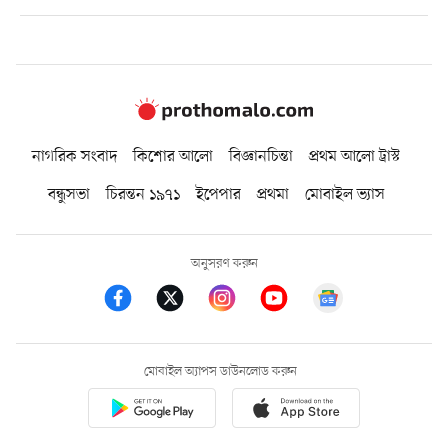
নাগরিক সংবাদ
কিশোর আলো
বিজ্ঞানচিন্তা
প্রথম আলো ট্রাস্ট
বন্ধুসভা
চিরন্তন ১৯৭১
ইপেপার
প্রথমা
মোবাইল ভ্যাস
অনুসরণ করুন
মোবাইল অ্যাপস ডাউনলোড করুন