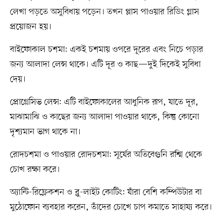
লেখা পড়তে অসুবিধায় পড়েন। তখন‍ প্লাস পাওয়ার রিডিং গ্লাস
প্রয়োজন হয়।
বাইফোকাল চশমা: একই চশমায় ওপরে দূরের এবং নিচে পড়ার
জন্য আলাদা লেন্স থাকে। এটি দূর ও কাছ—দুই দিকেই সুবিধা
দেয়।
প্রোগ্রেসিভ লেন্স: এটি বাইফোকালের আধুনিক রূপ, যাতে দূর,
মাঝামাঝি ও কাছের জন্য আলাদা পাওয়ার থাকে, কিন্তু কোনো
দৃশ্যমান ভাগ থাকে না।
রোদচশমা ও পাওয়ার রোদচশমা: সূর্যের অতিবেগুনি রশ্মি থেকে
চোখ রক্ষা করে।
অ্যান্টি-রিফ্লেকশন ও ব্লু-লাইট কোটিং: যাঁরা বেশি কম্পিউটার বা
মুঠোফোন ব্যবহার করেন, তাঁদের চোখে চাপ কমাতে সাহায্য করে।