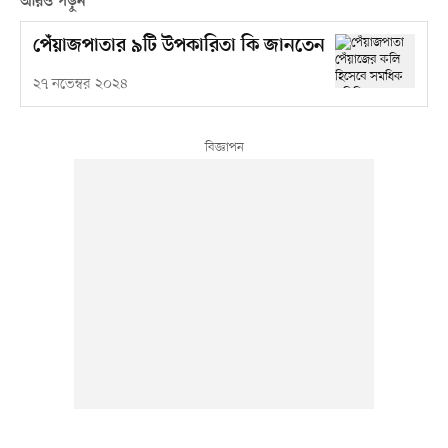
আরও পড়ুন
পেঁয়াজপাতার ৯টি উপকারিতা কি জানতেন
২৭ নভেম্বর ২০২৪