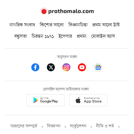
নাগরিক সংবাদ
কিশোর আলো
বিজ্ঞানচিন্তা
প্রথম আলো ট্রাস্ট
বন্ধুসভা
চিরন্তন ১৯৭১
ইপেপার
প্রথমা
মোবাইল ভ্যাস
অনুসরণ করুন
মোবাইল অ্যাপস ডাউনলোড করুন
আমাদের সম্পর্কে
বিজ্ঞাপন
সার্কুলেশন
নীতি ও শর্ত