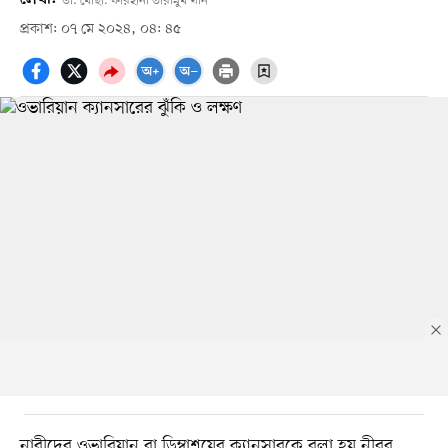
ডা. মোছা. ফারহানা তারান্নুম খান
প্রকাশ: ০৭ মে ২০২৪, ০৪: ৪৫
নারীদের ওভারিয়ান বা ডিম্বাশয়ের ক্যানসারকে বলা হয় নীরব