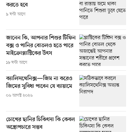
করতে হবে
৯ ঘণ্টা আগে
জানেন কি, আপনার শিশুর টিফিন
বক্স ও পানির বোতলও হতে পারে
মাইক্রোপ্লাস্টিকের উৎস
১৮ ঘণ্টা আগে
ক্যালিসথেনিক্স—জিম না করেও
জিমের সুবিধা পাবেন যে ব্যায়ামে
০৬ আগস্ট ২০২৬
চোখের ছানির চিকিৎসা কি কেবল
অস্ত্রোপচারে সম্ভব