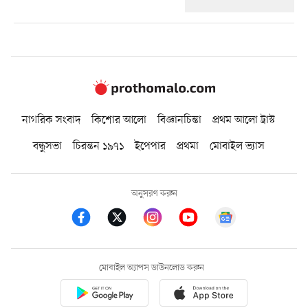
নাগরিক সংবাদ
কিশোর আলো
বিজ্ঞানচিন্তা
প্রথম আলো ট্রাস্ট
বন্ধুসভা
চিরন্তন ১৯৭১
ইপেপার
প্রথমা
মোবাইল ভ্যাস
অনুসরণ করুন
মোবাইল অ্যাপস ডাউনলোড করুন