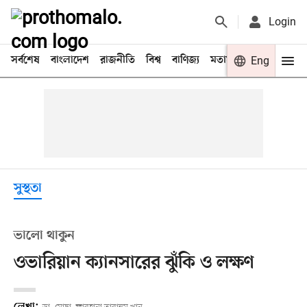
Login
সর্বশেষ
বাংলাদেশ
রাজনীতি
বিশ্ব
বাণিজ্য
মতামত
খেলা
Eng
বিনো
সুস্থতা
ভালো থাকুন
ওভারিয়ান ক্যানসারের ঝুঁকি ও লক্ষণ
লেখা: