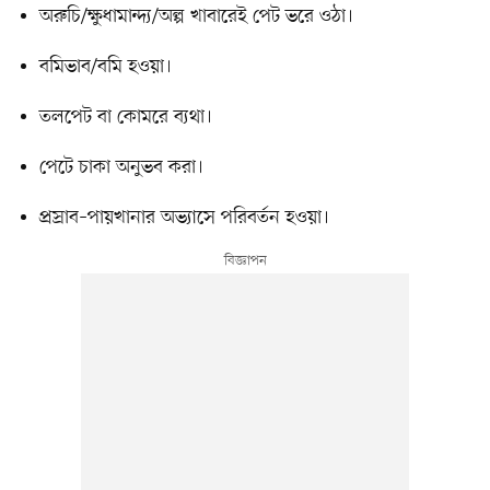
অরুচি/ক্ষুধামান্দ্য/অল্প খাবারেই পেট ভরে ওঠা।
বমিভাব/বমি হওয়া।
তলপেট বা কোমরে ব্যথা।
পেটে চাকা অনুভব করা।
প্রস্রাব–পায়খানার অভ্যাসে পরিবর্তন হওয়া।