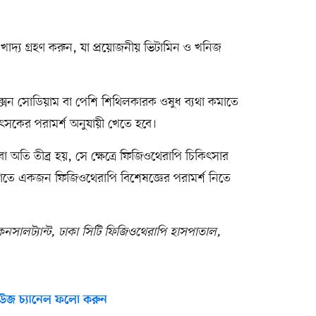
ৃদ্ধ খাদ্য গ্রহণ করুন, যা প্রয়োজনীয় ভিটামিন ও খনিজ
্সেন সোডিয়াম বা পেশি শিথিলকারক ওষুধ ব্যথা কমাতে
ৎসকের পরামর্শ অনুযায়ী খেতে হবে।
য় বা অতি তীব্র হয়, সে ক্ষেত্রে ফিজিওথেরাপি চিকিৎসার
যথা কমাতে একজন ফিজিওথেরাপি বিশেষজ্ঞের পরামর্শ নিতে
কনসালট্যান্ট, ঢাকা সিটি ফিজিওথেরাপি হাসপাতাল,
উজ চ্যানেল ফলো করুন