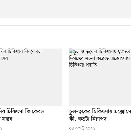
ির চিকিৎসা কি কেবল
চুল-ত্বকের চিকিৎসায় এক্সো
ে সম্ভব
কী, কতটা নিরাপদ
২৬
০৪ আগস্ট ২০২৬