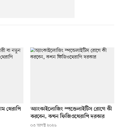
সোম থেরাপি
অ্যাংকাইলোজিং স্পন্ডেলাইটিস রোগে কী
করবেন, কখন ফিজিওথেরাপি দরকার
০৩ আগস্ট ২০২৬