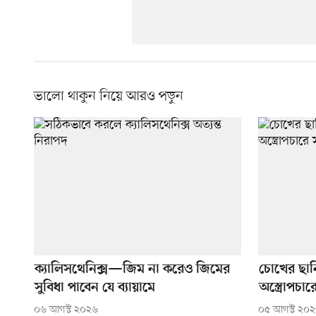
ভালো থাকুন নিয়ে আরও পড়ুন
ক্যালিসথেনিক্স—জিম না করেও জিমের
চোখের ছান
সুবিধা পাবেন যে ব্যায়ামে
অস্ত্রোপচার
০৬ আগস্ট ২০২৬
০৫ আগস্ট ২০