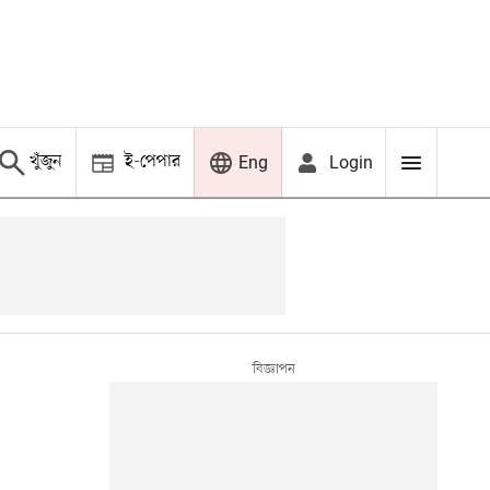
খুঁজুন
ই-পেপার
Login
Eng