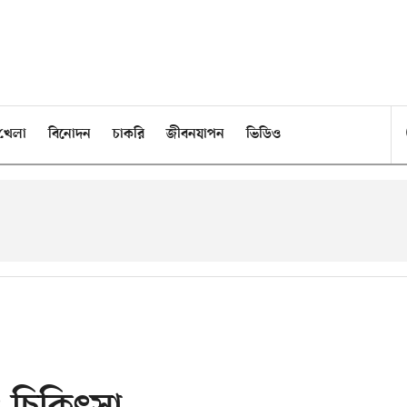
খেলা
বিনোদন
চাকরি
জীবনযাপন
ভিডিও