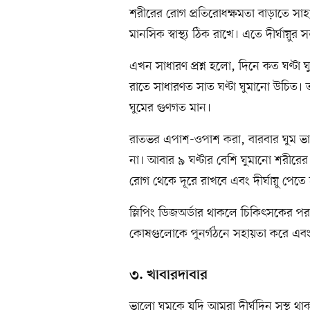
শরীরের রোগ প্রতিরোধক্ষমতা বাড়াতে সাহায্য
মানসিক স্বাস্থ্য ঠিক রাখে। এতে দীর্ঘায়ুর 
এখন সাধারণ প্রশ্ন হলো, দিনে কত ঘণ্টা ঘু
রাতে সাধারণত সাত ঘণ্টা ঘুমানো উচিত। তবে
ঘুমের গুণগত মান।
রাতভর এপাশ-ওপাশ করা, বারবার ঘুম ভা
না। আবার ৯ ঘণ্টার বেশি ঘুমানো শরীরে
রোগ থেকে দূরে রাখবে এবং দীর্ঘায়ু পেত
স্লিপিং ডিজঅর্ডার থাকলে চিকিৎসকের প
কোষগুলোকে পুনর্গঠনে সহায়তা করে এব
৩. খাবারদাবার
ভালো ঘুমকে যদি আমরা দীর্ঘদিন সুস্থ থাকা