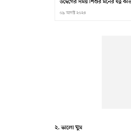
উদ্বেগের সময় শিশুর মনের যত্ন কী
০৯ আগস্ট ২০২৪
২. ভালো ঘুম