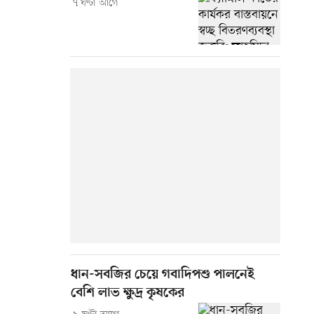
৭ ঘণ্টা আগে
ধান-সবজির চেয়ে গবাদিপশু পালনেই
বেশি লাভ ক্ষুদ্র কৃষকের