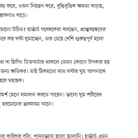
 করে, ওজন নিয়ন্ত্রণ করে, বুদ্ধিবৃত্তিক ক্ষমতা বাড়ায়,
সম্ভাবনাও বাড়ে।
মানো উচিত? হার্ভার্ড গবেষকেরা বলছেন, প্রাপ্তবয়স্কদের
 কয় ঘণ্টা ঘুমাচ্ছেন, তার চেয়ে বেশি গুরুত্বপূর্ণ হলো
ঙা বা স্লিপিং ডিজঅর্ডার থাকলে তেমন কোনো উপকার হয়
র জন্য ক্ষতিকর। তাই ঠিকমতো সাত ঘণ্টার ঘুম আপনাকে
ে হবে সহায়ক।
রামর্শ মেনে সমাধান করতে পারেন। ভালো ঘুম শরীরের
ং হরমোনের ভারসাম্য আনে।
র কারিগর বলি, খাদ্যাভ্যাস হলো জ্বালানি। হার্ভার্ড এমন