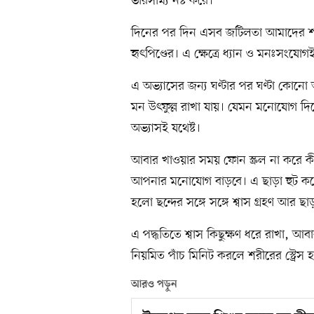
ভারসাম্য নষ্ট করে।
দিনের পর দিন এসব জটিলতা আমাদের শরীরে
হৃৎপিণ্ডের। এ ক্ষেত্রে ধ্যান ও মনঃসংযো
এ অভ্যাসের জন্য ঘণ্টার পর ঘণ্টা কোনো
মন উৎফুল্ল রাখা যায়। যেমন মনোযোগ দি
অভ্যাসই যথেষ্ট।
আবার খাওয়ার সময় ফোন স্ক্রল না করে কী 
আপনার মনোযোগ বাড়বে। এ ছাড়া হুট করে স্ট
হলো ছন্দের সঙ্গে সঙ্গে শ্বাস গ্রহণ আর ছা
এ পদ্ধতিতে শ্বাস কিছুক্ষণ ধরে রাখা, আব
নিয়মিত পাঁচ মিনিট করলে শরীরের স্ট্রেস
আরও পড়ুন