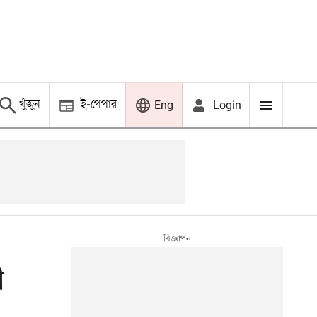
খুঁজুন
ই-পেপার
Login
Eng
ী