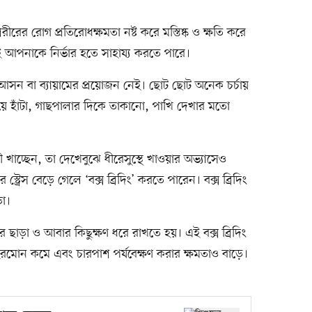
র রোগ প্রতিরোধক্ষমতা নষ্ট করে মস্তিষ্ক ও ক্ষতি করে
গই আপনাকে নির্ভার হতে সাহায্য করতে পারে।
 আসন বা ব্যায়ামের প্রয়োজন নেই। ছোট ছোট অনেক চর্চায়
য়ে হাঁটা, গাছপালার দিকে তাকানো, পাখি দেখার মতো
খাচ্ছেন, তা দেখেবুঝে ধীরেসুস্থে খাওয়ার অভ্যাসেও
্রেস বেড়ে গেলে ‘বক্স ব্রিদিং’ করতে পারেন। বক্স ব্রিদিং
ড়া।
ার ছাড়া ও আবার কিছুক্ষণ ধরে রাখতে হয়। এই বক্স ব্রিদিং
 হরমোন কমে এবং চারপাশ পর্যবেক্ষণ করার ক্ষমতাও বাড়ে।