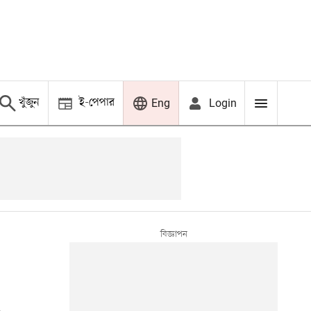
খুঁজুন
ই-পেপার
Login
Eng