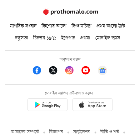
নাগরিক সংবাদ
কিশোর আলো
বিজ্ঞানচিন্তা
প্রথম আলো ট্রাস্ট
বন্ধুসভা
চিরন্তন ১৯৭১
ইপেপার
প্রথমা
মোবাইল ভ্যাস
অনুসরণ করুন
মোবাইল অ্যাপস ডাউনলোড করুন
আমাদের সম্পর্কে
বিজ্ঞাপন
সার্কুলেশন
নীতি ও শর্ত