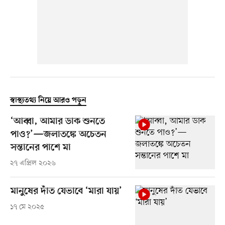
স্বাস্থ্যতথ্য নিয়ে আরও পড়ুন
‘আব্বা, আমার ডাক শুনতে
পাও?’—জলাতঙ্কে অচেতন
সন্তানের পাশে মা
২৭ এপ্রিল ২০২৬
মানুষের দাঁত যেভাবে ‘মারা যায়’
১৭ মে ২০২৫