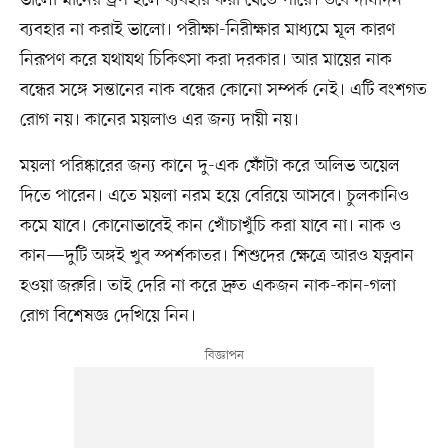
ব্যবহার না করাই ভালো। পরীক্ষা-নিরীক্ষার মাধ্যমে মূল কারণ
নিরূপণ করে যথাযথ চিকিৎসা করা দরকার। আর মায়ের নাক
বন্ধের সঙ্গে সন্তানের নাক বন্ধের কোনো সম্পর্ক নেই। এটি বংশগত
রোগ নয়। কানের ময়লাও এর জন্য দায়ী নয়।
ময়লা পরিষ্কারের জন্য কানে দু-এক ফোঁটা করে অলিভ অয়েল
দিতে পারেন। এতে ময়লা নরম হয়ে বেরিয়ে আসবে। চুলকানিও
কমে যাবে। কোনোভাবেই কান খোঁচাখুঁচি করা যাবে না। নাক ও
কান—দুটি অঙ্গই খুব স্পর্শকাতর। শিশুদের ক্ষেত্রে আরও যত্নবান
হওয়া জরুরি। তাই দেরি না করে দ্রুত একজন নাক-কান-গলা
রোগ বিশেষজ্ঞ দেখিয়ে নিন।