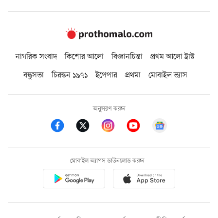
নাগরিক সংবাদ
কিশোর আলো
বিজ্ঞানচিন্তা
প্রথম আলো ট্রাস্ট
বন্ধুসভা
চিরন্তন ১৯৭১
ইপেপার
প্রথমা
মোবাইল ভ্যাস
অনুসরণ করুন
মোবাইল অ্যাপস ডাউনলোড করুন