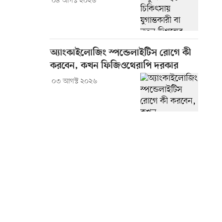
০৪ আগস্ট ২০২৬
অ্যাংকাইলোজিং স্পন্ডেলাইটিস রোগে কী
করবেন, কখন ফিজিওথেরাপি দরকার
০৩ আগস্ট ২০২৬