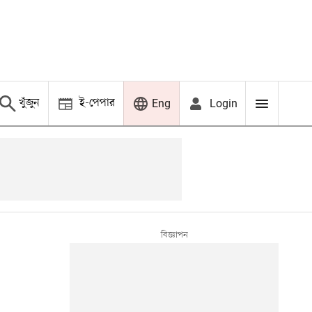
খুঁজুন
ই-পেপার
Login
Eng