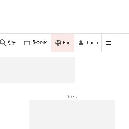
খুঁজুন
ই-পেপার
Login
Eng