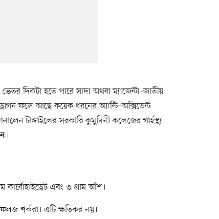
েতর দিকটা হতে পারে সাদা অথবা ম্যাজেন্টা–জাতীয়
রাগন ফলে আছে কয়েক ধরনের অ্যান্টি–অক্সিডেন্ট
ালেন টাঙ্গাইলের সরকারি কুমুদিনী কলেজের গার্হস্থ্য
।
ান
াম কার্বোহাইড্রেট এবং ৩ গ্রাম আঁশ।
থাৎ ফলজ শর্করা। এটি ক্ষতিকর নয়।