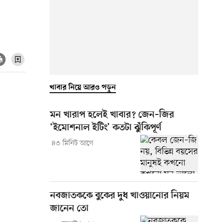
খাবার নিয়ে আরও পড়ুন
মন খারাপ হলেই খাবার? জেন–জির
‘ইমোশনাল ইটিং’ কতটা ঝুঁকিপূর্ণ
৪৩ মিনিট আগে
নবজাতককে বুকের দুধ খাওয়ানোর নিয়ম
জানেন তো