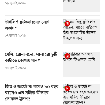
০৯ জুলাই ২০২৬
স্টাইলিশ ফুটবলারদের সেরা
একাদশ
০৭ জুলাই ২০২৬
মেসি, রোনালদো, সালাহরা ছুটি
কাটাতে কোথায় যান?
০৪ জুলাই ২০২৬
জিম ও ডায়েট না করেও ৮০ বছর
বয়সেও এত সক্রিয় কীভাবে
ডোনাল্ড ট্রাম্প?