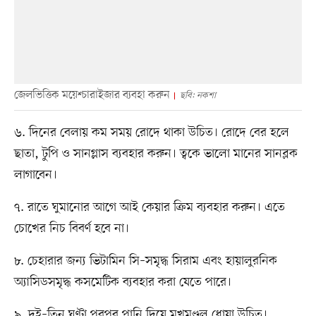
জেলভিত্তিক ময়েশ্চারাইজার ব্যবহা করুন
ছবি: নকশা
৬. দিনের বেলায় কম সময় রোদে থাকা উচিত। রোদে বের হলে
ছাতা, টুপি ও সানগ্লাস ব্যবহার করুন। ত্বকে ভালো মানের সানব্লক
লাগাবেন।
৭. রাতে ঘুমানোর আগে আই কেয়ার ক্রিম ব্যবহার করুন। এতে
চোখের নিচ বিবর্ণ হবে না।
৮. চেহারার জন্য ভিটামিন সি–সমৃদ্ধ সিরাম এবং হায়ালুরনিক
অ্যাসিডসমৃদ্ধ কসমেটিক ব্যবহার করা যেতে পারে।
৯. দুই–তিন ঘণ্টা পরপর পানি দিয়ে মুখমণ্ডল ধোয়া উচিত।