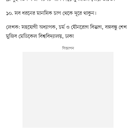
১০. সব ধরনের মানসিক চাপ থেকে দূরে থাকুন।
লেখক: সহযোগী অধ্যাপক, চর্ম ও যৌনরোগ বিভাগ, বঙ্গবন্ধু শেখ
মুজিব মেডিকেল বিশ্ববিদ্যালয়, ঢাকা