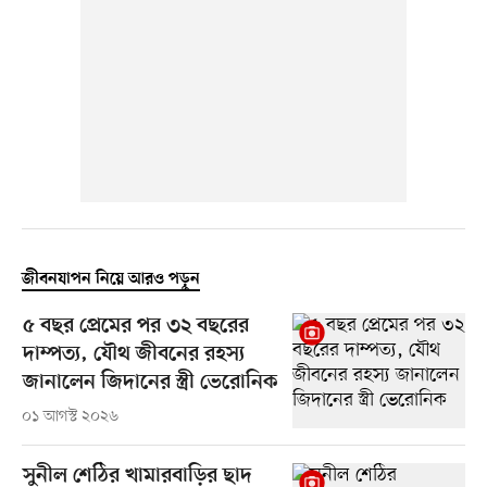
জীবনযাপন নিয়ে আরও পড়ুন
৫ বছর প্রেমের পর ৩২ বছরের
দাম্পত্য, যৌথ জীবনের রহস্য
জানালেন জিদানের স্ত্রী ভেরোনিক
০১ আগস্ট ২০২৬
সুনীল শেঠির খামারবাড়ির ছাদ