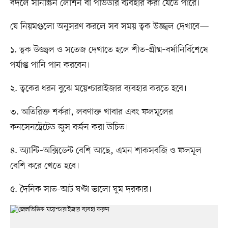
বদলে সানস্ক্রিন লোশন বা পাউডার ব্যবহার করা যেতে পারে।
যে নিয়মগুলো অনুসরণ করলে সব সময় ত্বক উজ্জ্বল দেখাবে—
১. ত্বক উজ্জ্বল ও সতেজ দেখাতে হলে শীত–গ্রীষ্ম–বর্ষানির্বিশেষে
পর্যাপ্ত পানি পান করবেন।
২. ত্বকের ধরন বুঝে ময়েশ্চারাইজার ব্যবহার করতে হবে।
৩. অতিরিক্ত শর্করা, লবণাক্ত খাবার এবং ফলমূলের
কনসেনট্রেটেড জুস বর্জন করা উচিত।
৪. অ্যান্টি–অক্সিডেন্ট বেশি আছে, এমন শাকসবজি ও ফলমূল
বেশি করে খেতে হবে।
৫. দৈনিক সাত-আট ঘণ্টা ভালো ঘুম দরকার।